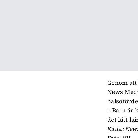
Genom att g
News Medic
hälsoförde
– Barn är k
det lätt h
Källa:
News