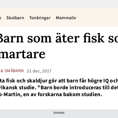
n
Skolbarn
Tonåringar
Mammaliv
Barn som äter fisk s
smartare
 & SMÅBARN
21 dec, 2017
ta fisk och skaldjur gör att barn får högre IQ oc
ikansk studie. "Barn borde introduceras till det
o-Martin, en av forskarna bakom studien.
Annons