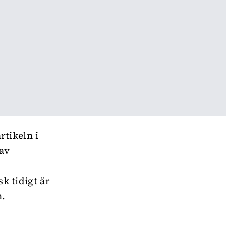
rtikeln i
 av
sk tidigt är
n.