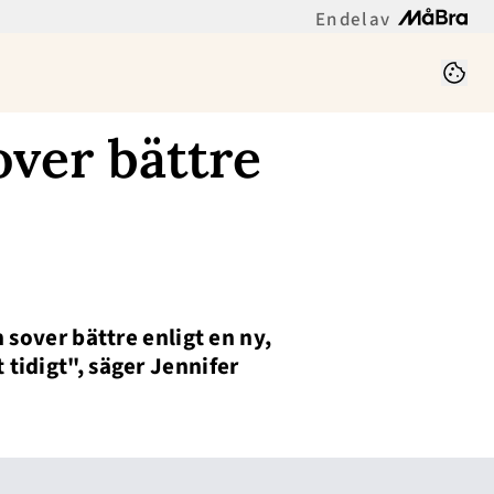
En del av
over bättre
h sover bättre enligt en ny,
 tidigt", säger Jennifer