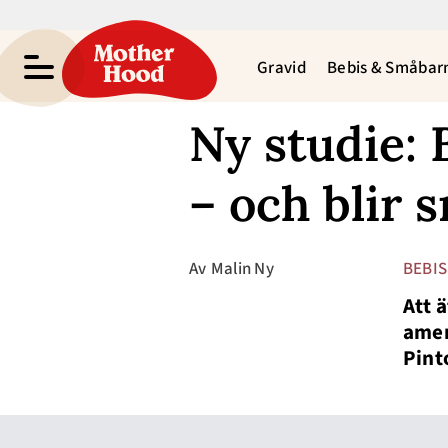
Gravid
Bebis & Småbar
Ny studie: 
– och blir 
Av
Malin Ny
BEBIS
Att ä
amer
Pint