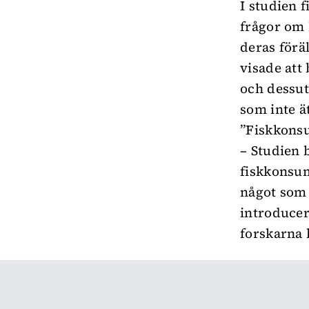
I studien f
frågor om 
deras förä
visade att
och dessut
som inte ät
”Fiskkonsu
– Studien 
fiskkonsum
något som
introducera
forskarna