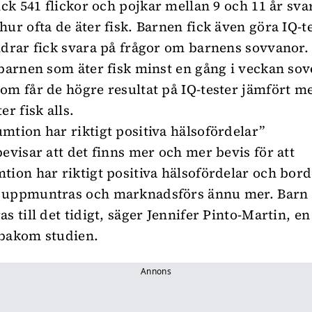
ick 541 flickor och pojkar mellan 9 och 11 år sva
hur ofta de äter fisk. Barnen fick även göra IQ-t
ldrar fick svara på frågor om barnens sovvanor.
 barnen som äter fisk minst en gång i veckan sov
om får de högre resultat på IQ-tester jämfört m
er fisk alls.
mtion har riktigt positiva hälsofördelar”
bevisar att det finns mer och mer bevis för att
tion har riktigt positiva hälsofördelar och bord
 uppmuntras och marknadsförs ännu mer. Barn
s till det tidigt, säger Jennifer Pinto-Martin, en
 bakom studien.
Annons