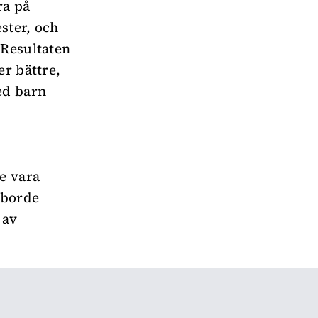
ra på
ester, och
 Resultaten
er bättre,
ed barn
e vara
 borde
 av