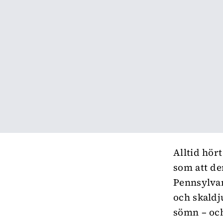
Alltid hört
som att de
Pennsylvan
och skaldj
sömn – och