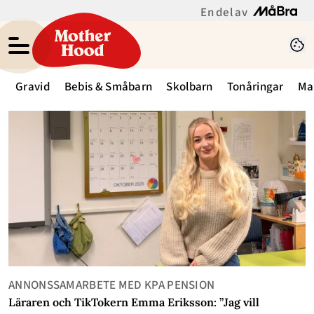
En del av
Gravid
Bebis & Småbarn
Skolbarn
Tonåringar
Ma
Motherhood - Creative Studio Motherhood
ANNONSSAMARBETE MED KPA PENSION
Läraren och TikTokern Emma Eriksson: ”Jag vill