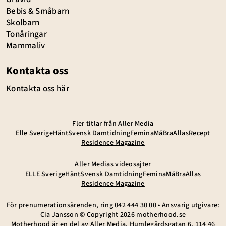
Bebis & Småbarn
Skolbarn
Tonåringar
Mammaliv
Kontakta oss
Kontakta oss här
Fler titlar från Aller Media
Elle Sverige
Hänt
Svensk Damtidning
Femina
MåBra
Allas
Recept
Residence Magazine
Aller Medias videosajter
ELLE Sverige
Hänt
Svensk Damtidning
Femina
MåBra
Allas
Residence Magazine
För prenumerationsärenden, ring
042 444 30 00
• Ansvarig utgivare:
Cia Jansson © Copyright
2026
motherhood.se
Motherhood är en del av
Aller Media
. Humlegårdsgatan 6, 114 46