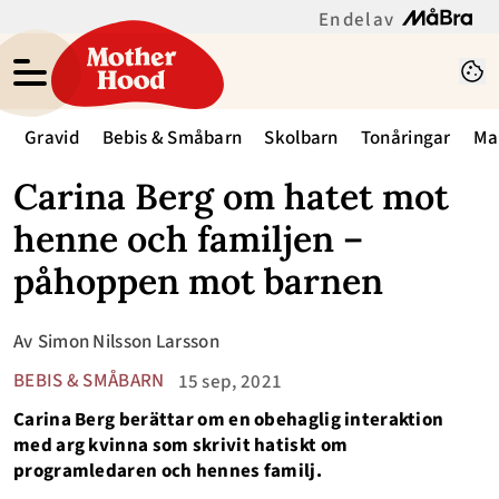
En del av
Gravid
Bebis & Småbarn
Skolbarn
Tonåringar
Ma
Carina Berg om hatet mot
henne och familjen –
påhoppen mot barnen
Av
Simon Nilsson Larsson
BEBIS & SMÅBARN
15 sep, 2021
Carina Berg berättar om en obehaglig interaktion
med arg kvinna som skrivit hatiskt om
programledaren och hennes familj.