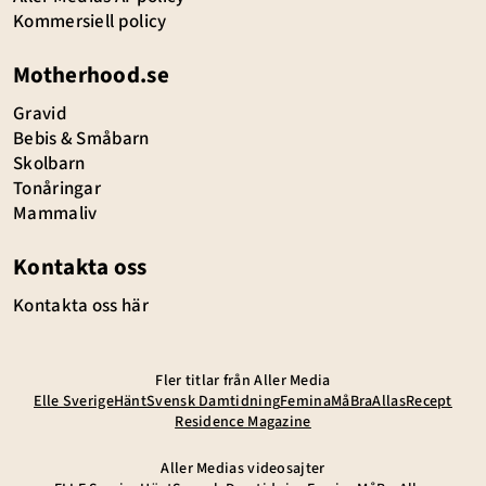
Kommersiell policy
Motherhood.se
Gravid
Bebis & Småbarn
Skolbarn
Tonåringar
Mammaliv
Kontakta oss
Kontakta oss här
Fler titlar från Aller Media
Elle Sverige
Hänt
Svensk Damtidning
Femina
MåBra
Allas
Recept
Residence Magazine
Aller Medias videosajter