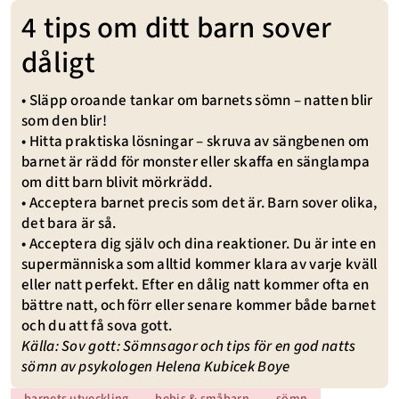
4 tips om ditt barn sover
dåligt
• Släpp oroande tankar om bar­nets sömn – natten blir
som den blir!
• Hitta praktiska lösningar – skruva av sängbenen om
barnet är rädd för monster eller skaffa en sänglampa
om ditt barn blivit mörkrädd.
• Acceptera barnet precis som det är. Barn sover olika,
det bara är så.
• Acceptera dig själv och dina re­aktioner. Du är inte en
supermän­niska som alltid kommer klara av varje kväll
eller natt perfekt. Efter en dålig natt kommer ofta en
bättre natt, och förr eller senare kommer både barnet
och du att få sova gott.
Källa: Sov gott: Sömnsagor och tips för en god natts
sömn av psykologen Helena Kubicek Boye
barnets utveckling
bebis & småbarn
sömn