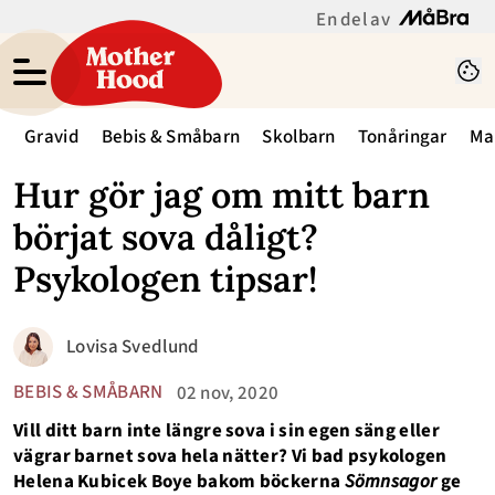
En del av
Gravid
Bebis & Småbarn
Skolbarn
Tonåringar
Ma
Hur gör jag om mitt barn
börjat sova dåligt?
Psykologen tipsar!
Lovisa Svedlund
BEBIS & SMÅBARN
02 nov, 2020
Vill ditt barn inte längre sova i sin egen säng eller
vägrar barnet sova hela nätter? Vi bad psykologen
Helena Kubicek Boye bakom böckerna
Sömnsagor
ge