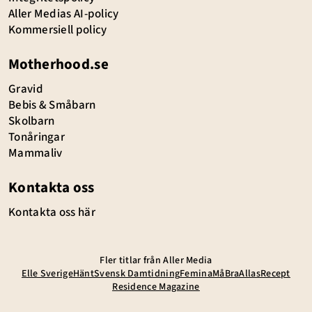
Aller Medias AI-policy
Kommersiell policy
Motherhood.se
Gravid
Bebis & Småbarn
Skolbarn
Tonåringar
Mammaliv
Kontakta oss
Kontakta oss här
Fler titlar från Aller Media
Elle Sverige
Hänt
Svensk Damtidning
Femina
MåBra
Allas
Recept
Residence Magazine