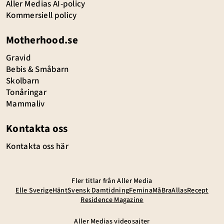
Aller Medias AI-policy
Kommersiell policy
Motherhood.se
Gravid
Bebis & Småbarn
Skolbarn
Tonåringar
Mammaliv
Kontakta oss
Kontakta oss här
Fler titlar från Aller Media
Elle Sverige
Hänt
Svensk Damtidning
Femina
MåBra
Allas
Recept
Residence Magazine
Aller Medias videosajter