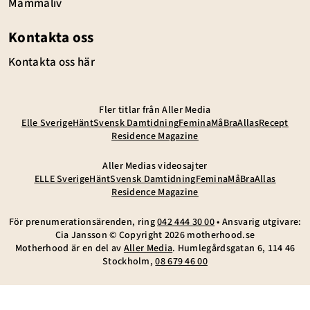
Mammaliv
Kontakta oss
Kontakta oss här
Fler titlar från Aller Media
Elle Sverige
Hänt
Svensk Damtidning
Femina
MåBra
Allas
Recept
Residence Magazine
Aller Medias videosajter
ELLE Sverige
Hänt
Svensk Damtidning
Femina
MåBra
Allas
Residence Magazine
För prenumerationsärenden, ring
042 444 30 00
• Ansvarig utgivare:
Cia Jansson © Copyright
2026
motherhood.se
Motherhood är en del av
Aller Media
. Humlegårdsgatan 6, 114 46
Stockholm,
08 679 46 00