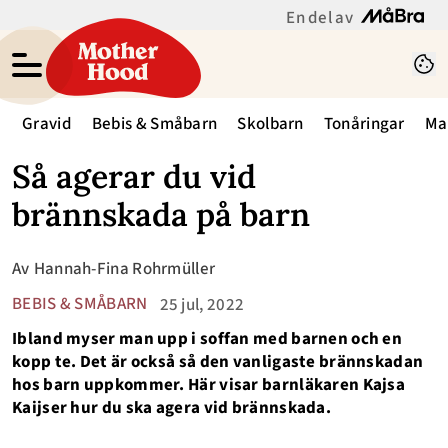
En del av
Gravid
Bebis & Småbarn
Skolbarn
Tonåringar
Ma
Så agerar du vid
brännskada på barn
Av
Hannah-Fina Rohrmüller
BEBIS & SMÅBARN
25 jul, 2022
Ibland myser man upp i soffan med barnen och en
kopp te. Det är också så den vanligaste brännskadan
hos barn uppkommer. Här visar barnläkaren Kajsa
Kaijser hur du ska agera vid brännskada.