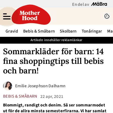
En del av
Gravid
Bebis & Småbarn
Skolbarn
Tonåringar
Ma
Artikeln innehåller reklamlänkar
Sommarkläder för barn: 14
fina shoppingtips till bebis
och barn!
Emilie Josephson Dalhamn
BEBIS & SMÅBARN
22 apr, 2021
Blommigt, randigt och denim. Så ser sommarmodet
ut för de allra minsta semesterfirarna. Vi har samlat