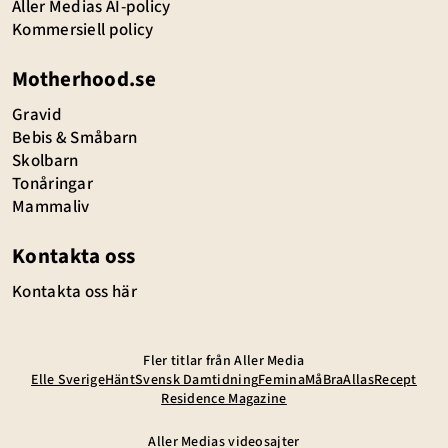
Aller Medias AI-policy
Kommersiell policy
Motherhood.se
Gravid
Bebis & Småbarn
Skolbarn
Tonåringar
Mammaliv
Kontakta oss
Kontakta oss här
Fler titlar från Aller Media
Elle Sverige
Hänt
Svensk Damtidning
Femina
MåBra
Allas
Recept
Residence Magazine
Aller Medias videosajter