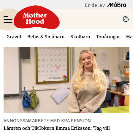
En del av
Gravid
Bebis & Småbarn
Skolbarn
Tonåringar
Ma
Motherhood - Creative Studio Motherhood
ANNONSSAMARBETE MED KPA PENSION
Läraren och TikTokern Emma Eriksson: ”Jag vill