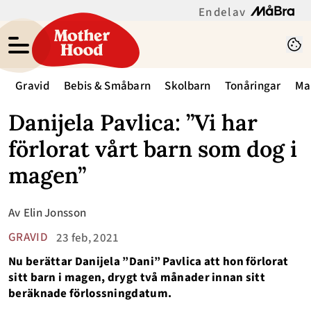
En del av
Gravid
Bebis & Småbarn
Skolbarn
Tonåringar
Ma
Danijela Pavlica: ”Vi har
förlorat vårt barn som dog i
magen”
Av
Elin Jonsson
GRAVID
23 feb, 2021
Nu berättar Danijela ”Dani” Pavlica att hon förlorat
sitt barn i magen, drygt två månader innan sitt
beräknade förlossningdatum.