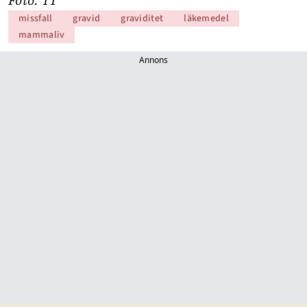
missfall
gravid
graviditet
läkemedel
mammaliv
Annons