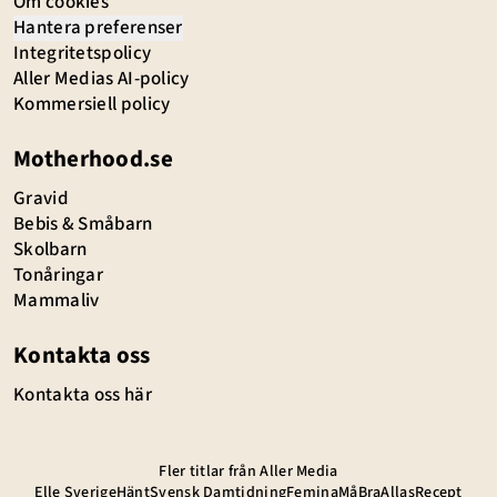
Om cookies
Hantera preferenser
Integritetspolicy
Aller Medias AI-policy
Kommersiell policy
Motherhood.se
Gravid
Bebis & Småbarn
Skolbarn
Tonåringar
Mammaliv
Kontakta oss
Kontakta oss här
Fler titlar från Aller Media
Elle Sverige
Hänt
Svensk Damtidning
Femina
MåBra
Allas
Recept