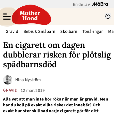
En del av
Gravid
Bebis & Småbarn
Skolbarn
Tonåringar
Ma
En cigarett om dagen
dubblerar risken för plötslig
spädbarnsdöd
Nina Nyström
GRAVID
12 mar, 2019
Alla vet att man inte bör röka när man är gravid. Men
har du koll på exakt vilka risker det innebär? Och
exakt hur stor skillnad varje cigarett gör för ditt