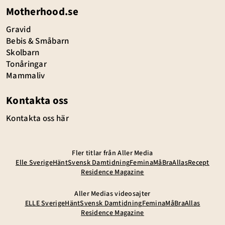
Motherhood.se
Gravid
Bebis & Småbarn
Skolbarn
Tonåringar
Mammaliv
Kontakta oss
Kontakta oss här
Fler titlar från Aller Media
Elle Sverige
Hänt
Svensk Damtidning
Femina
MåBra
Allas
Recept
Residence Magazine
Aller Medias videosajter
ELLE Sverige
Hänt
Svensk Damtidning
Femina
MåBra
Allas
Residence Magazine