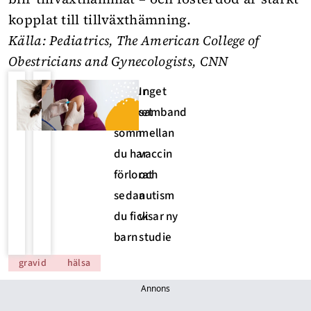
kopplat till tillväxthämning.
Källa:
Pediatrics
,
The American College of
Obestricians and Gynecologists
,
CNN
Se hur
Inget
mycket
samband
sömn
mellan
du har
vaccin
förlorat
och
sedan
autism
du fick
visar ny
barn
studie
gravid
hälsa
Annons