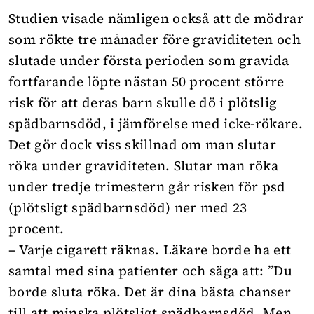
Studien visade nämligen också att de mödrar
som rökte tre månader före graviditeten och
slutade under första perioden som gravida
fortfarande löpte nästan 50 procent större
risk för att deras barn skulle dö i plötslig
spädbarnsdöd, i jämförelse med icke-rökare.
Det gör dock viss skillnad om man slutar
röka under graviditeten. Slutar man röka
under tredje trimestern går risken för psd
(plötsligt spädbarnsdöd) ner med 23
procent.
– Varje cigarett räknas. Läkare borde ha ett
samtal med sina patienter och säga att: ”Du
borde sluta röka. Det är dina bästa chanser
till att minska plötsligt spädbarnsdöd. Men