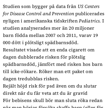
Studien som bygger på data från
US Centers
for Disease Control and Prevention
publicerades
nyligen i amerikanska tidskriften
Pediatrics.
I
studien analyserades mer än 20 miljoner
barn födda mellan 2007 och 2011, varav 19
000 dött i plötsligt spädbarnsdöd.
Resultatet visade att en enda cigarett om
dagen dubblerade risken för plötslig
spädbarnsdöd, jämfört med risken hos barn
till icke-rökare. Röker man ett paket om
dagen tredubblas risken.
Rejält höjd risk för psd även om du slutar
direkt när du får veta att du är gravid
För bebisens skull bör man sluta röka redan
när man börjar försöka skaffa barn (eller för