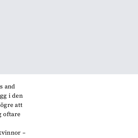
cs and
gg i den
högre att
 oftare
kvinnor –