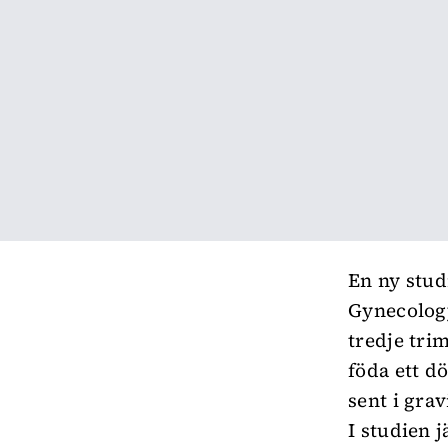
En ny stud
Gynecology
tredje tri
föda ett d
sent i grav
I studien 