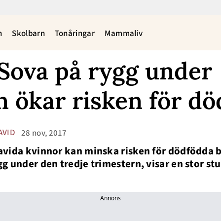
n
Skolbarn
Tonåringar
Mammaliv
 Sova på rygg under
n ökar risken för dö
AVID
28 nov, 2017
avida kvinnor kan minska risken för dödfödda b
gg under den tredje trimestern, visar en stor stu
Annons