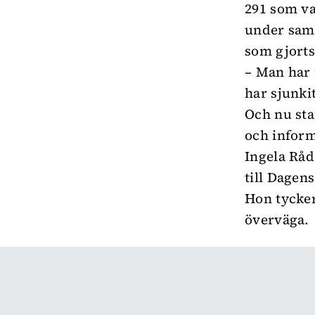
291 som va
under sam
som gjorts
– Man har 
har sjunki
Och nu sta
och inform
Ingela Rå
till Dagen
Hon tycker
överväga.