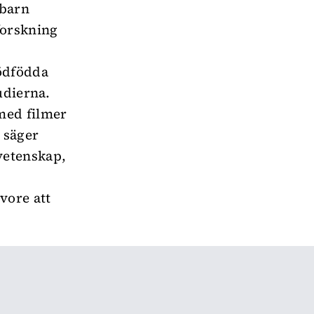
 barn
forskning
dödfödda
udierna.
med filmer
 säger
vetenskap,
vore att