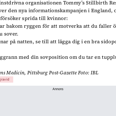
instdrivna organisationen
Tommy’s Stillbirth R
ver den nya informationskampanjen i England, 
 försöker sprida till kvinnor:
r bakom ryggen för att motverka att du faller 
u sover.
r på natten, se till att lägga dig i en bra sidop
oggrann med din sovposition om du tar en tuppl
ns Medicin
,
Pittsburg Post-Gazette
Foto: IBL
gravid
Annons