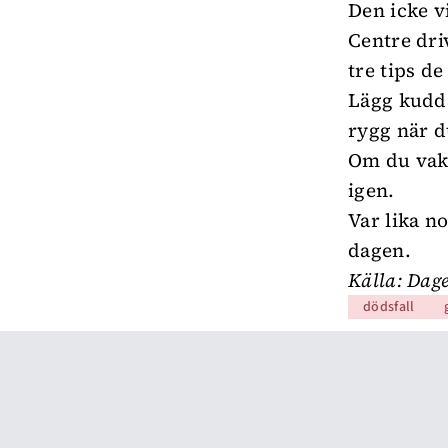
Den icke v
Centre dri
tre tips de
Lägg kudda
rygg när d
Om du vakna
igen.
Var lika n
dagen.
Källa:
Dage
dödsfall