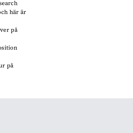
esearch
och här är
över på
osition
ur på