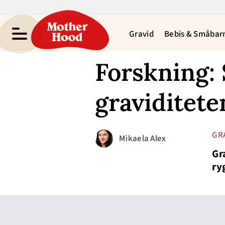
Gravid
Bebis & Småbar
Forskning:
graviditete
GR
Mikaela Alex
Gr
ry