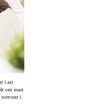
 i att
nik om man
n somnar i