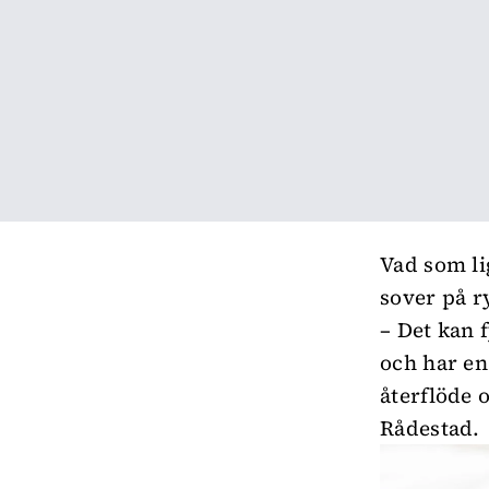
Vad som l
sover på r
– Det kan 
och har en
återflöde o
Rådestad.