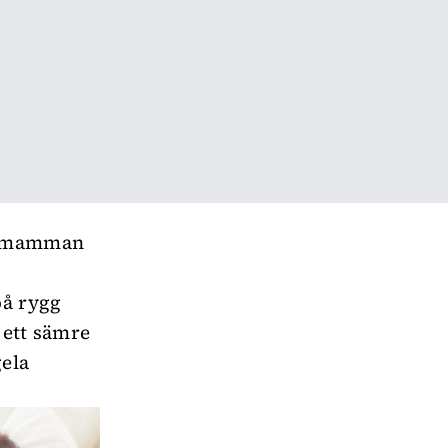
om mamman
på rygg
 ett sämre
gela