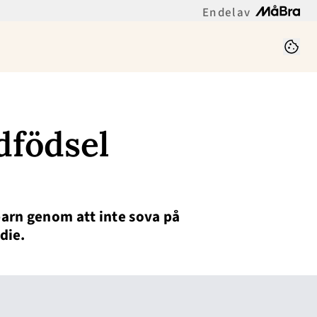
En del av
dfödsel
arn genom att inte sova på
die.