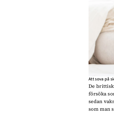
Att sova på si
De brittis
försöka so
sedan vakn
som man se