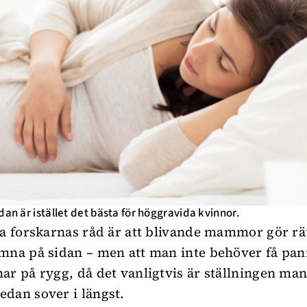
dan är istället det bästa för höggravida kvinnor.
ka forskarnas råd är att blivande mammor gör rätt
mna på sidan – men att man inte behöver få pa
ar på rygg, då det vanligtvis är ställningen ma
dan sover i längst.