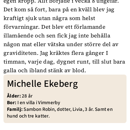
egen kropp. Allt började i vecka 8 ungefär.
Det kom så fort, bara på en kväll blev jag
kraftigt sjuk utan några som helst
förvarningar. Det blev ett förlamande
illamående och sen fick jag inte behålla
någon mat eller vätska under större del av
graviditeten. Jag kräktes flera gånger I
timman, varje dag, dygnet runt, till slut bara
galla och ibland stänk av blod.
Michelle Ekeberg
Ålder:
28 år
Bor:
I en villa i Vimmerby
Familj:
Sambon Robin, dotter, Livia, 3 år. Samt en
hund och tre katter.