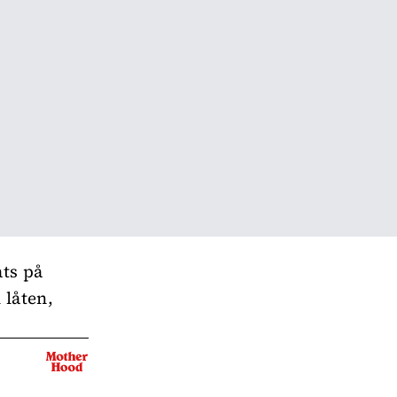
ats på
 låten,