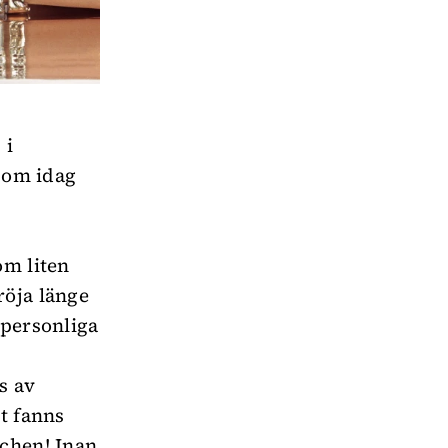
 i
som idag
om liten
röja länge
 personliga
s av
t fanns
schen! Inan