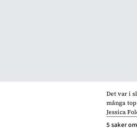
Det var i s
många topp
Jessica Fo
5 saker om