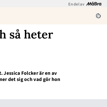
En del av
ch så heter
 Jessica Folcker är en av
er det sig och vad gör hon