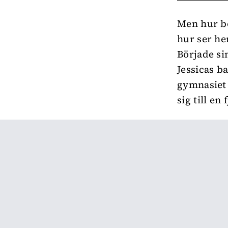
Men hur bö
hur ser hen
Började si
Jessicas ba
gymnasiet 
sig till en 