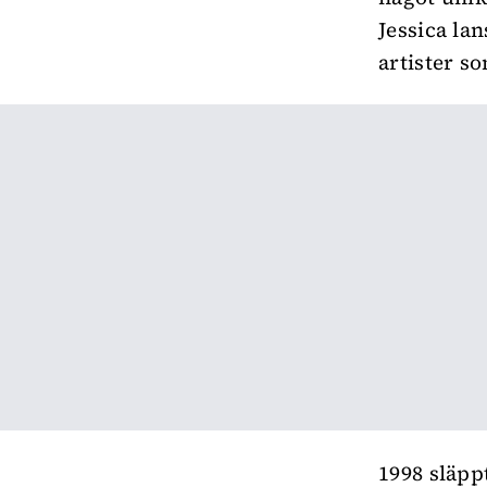
Jessica la
artister s
1998 släpp