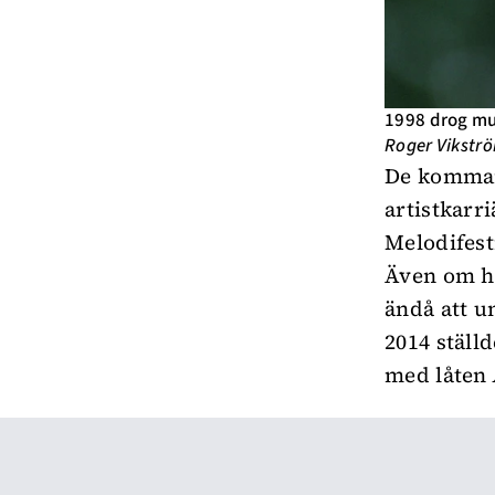
1998 drog mus
Roger Vikstr
De kommand
artistkarri
Melodifest
Även om ho
ändå att u
2014 ställ
med låten