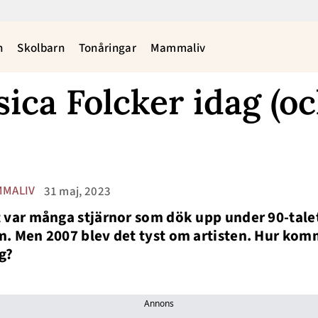
n
Skolbarn
Tonåringar
Mammaliv
sica Folcker idag (o
MALIV
31 maj, 2023
 var många stjärnor som dök upp under 90-talet.
. Men 2007 blev det tyst om artisten. Hur komm
g?
Annons