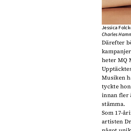
Jessica Folck
Charles Ham
Därefter b
kampanjer
heter MQ 
Upptäcktes
Musiken ha
tyckte hon
innan fler
stämma.
Som 17-åri
artisten D
något unik