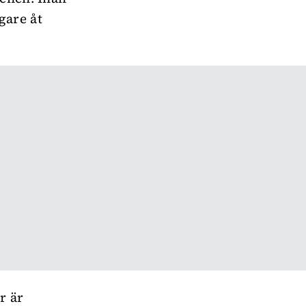
gare åt
r är