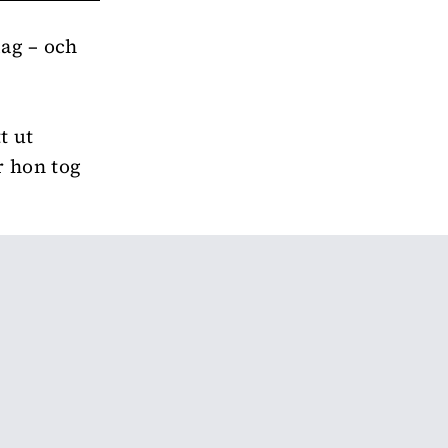
dag – och
t ut
 hon tog