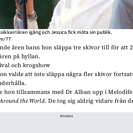
ikkarriären igång och Jessica fick möta sin publik.
öm/TT
e åren hann hon släppa tre skivor till för att 2
ären på hyllan.
ival och krogshow
n valde att inte släppa några fler skivor fortsat
nderhålla.
de hon tillsammans med Dr Alban upp i Melodife
Around the World
. De tog sig aldrig vidare från d
Annons