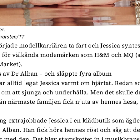
er.
marsten/TT
örjade modellkarriären ta fart och Jessica syntes
 för välkända modemärken som H&M och MQ (
Market).
 av Dr Alban – och släppte fyra album
r alltid legat Jessica varmt om hjärtat. Redan s
 om att sjunga och underhålla. Men det skulle d
 än närmaste familjen fick njuta av hennes hesa,
ng extrajobbade Jessica i en klädbutik som ägde
r Alban. Han fick höra hennes röst och såg att de
t med den. Det blev startskottet in i musikbran