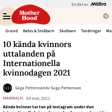
En del av
Gravid
Bebis & Småbarn
Skolbarn
Tonåringar
Ma
10 kända kvinnors
uttalanden på
Internationella
kvinnodagen 2021
Saga Pettersson
Av
Saga Pettersson
MAMMALIV
09 mar, 2021
Kända kvinnor tar ton på Instagram under den