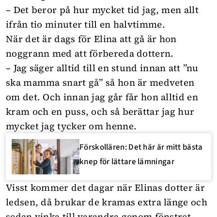
– Det beror på hur mycket tid jag, men allt
ifrån tio minuter till en halvtimme.
När det är dags för Elina att gå är hon
noggrann med att förbereda dottern.
– Jag säger alltid till en stund innan att ”nu
ska mamma snart gå” så hon är medveten
om det. Och innan jag går får hon alltid en
kram och en puss, och så berättar jag hur
mycket jag tycker om henne.
Förskollären: Det här är mitt bästa
knep för lättare lämningar
Visst kommer det dagar när Elinas dotter är
ledsen, då brukar de kramas extra länge och
sedan vinka till varandra genom fönstret.