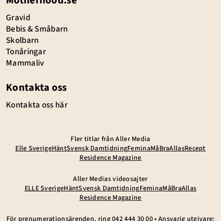
Gravid
Bebis & Småbarn
Skolbarn
Tonåringar
Mammaliv
Kontakta oss
Kontakta oss här
Fler titlar från Aller Media
Elle Sverige
Hänt
Svensk Damtidning
Femina
MåBra
Allas
Recept
Residence Magazine
Aller Medias videosajter
ELLE Sverige
Hänt
Svensk Damtidning
Femina
MåBra
Allas
Residence Magazine
För prenumerationsärenden, ring
042 444 30 00
• Ansvarig utgivare: