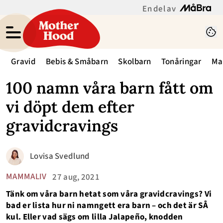
En del av
Gravid
Bebis & Småbarn
Skolbarn
Tonåringar
Ma
100 namn våra barn fått om
vi döpt dem efter
gravidcravings
Lovisa Svedlund
MAMMALIV
27 aug, 2021
Tänk om våra barn hetat som våra gravidcravings? Vi
bad er lista hur ni namngett era barn – och det är SÅ
kul. Eller vad sägs om lilla Jalapeño, knodden