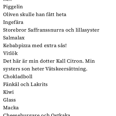
Piggelin
Oliven skulle han fått heta
Ingefära
Storebror Saffranssnurra och lillasyster
Salmalax
Kebabpizza med extra sås!
Vitlök
Det här är min dotter Kall Citron. Min
systers son heter Vätskeersättning.
Chokladboll
Fänkål och Lakrits
Kiwi
Glass
Macka
Cheeseburgare och Ostkaka