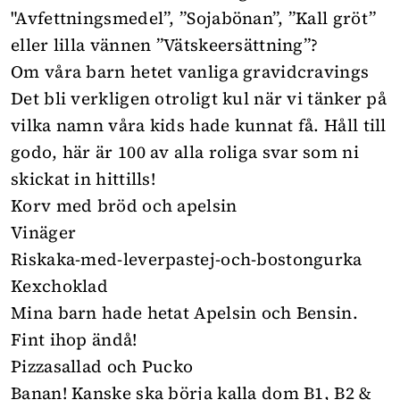
"Avfettningsmedel”, ”Sojabönan”, ”Kall gröt”
eller lilla vännen ”Vätskeersättning”?
Om våra barn hetet vanliga gravidcravings
Det bli verkligen otroligt kul när vi tänker på
vilka namn våra kids hade kunnat få. Håll till
godo, här är 100 av alla roliga svar som ni
skickat in hittills!
Korv med bröd och apelsin
Vinäger
Riskaka-med-leverpastej-och-bostongurka
Kexchoklad
Mina barn hade hetat Apelsin och Bensin.
Fint ihop ändå!
Pizzasallad och Pucko
Banan! Kanske ska börja kalla dom B1, B2 &