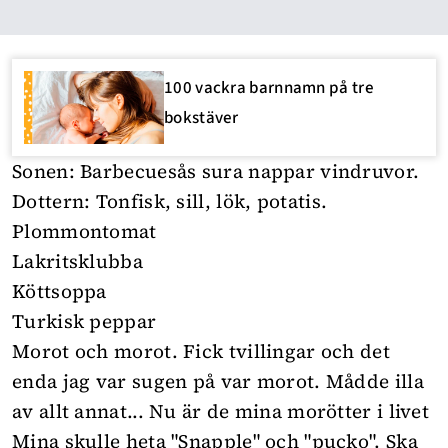
100 vackra barnnamn på tre
bokstäver
Sonen: Barbecuesås sura nappar vindruvor.
Dottern: Tonfisk, sill, lök, potatis.
Plommontomat
Lakritsklubba
Köttsoppa
Turkisk peppar
Morot och morot. Fick tvillingar och det
enda jag var sugen på var morot. Mådde illa
av allt annat... Nu är de mina morötter i livet
Mina skulle heta "Snapple" och "pucko". Ska