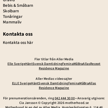
Bebis & Småbarn
Skolbarn
Tonåringar
Mammaliv
Kontakta oss
Kontakta oss här
Fler titlar från Aller Media
Elle Sverige
Hänt
Svensk Damtidning
Femina
MåBra
Allas
Recept
Residence Magazine
Aller Medias videosajter
ELLE Sverige
Hänt
Svensk Damtidning
Femina
MåBra
Allas
Residence Magazine
För prenumerationsärenden, ring
042 444 30 00
• Ansvarig utgivare:
Cia Jansson © Copyright
2026
motherhood.se
Motherhood är en del av
Aller Media
. Humlegårdsgatan 6, 114 46