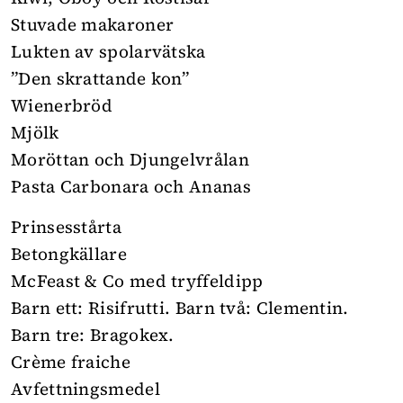
Stuvade makaroner
Lukten av spolarvätska
”Den skrattande kon”
Wienerbröd
Mjölk
Moröttan och Djungelvrålan
Pasta Carbonara och Ananas
Prinsesstårta
Betongkällare
McFeast & Co med tryffeldipp
Barn ett: Risifrutti. Barn två: Clementin.
Barn tre: Bragokex.
Crème fraiche
Avfettningsmedel