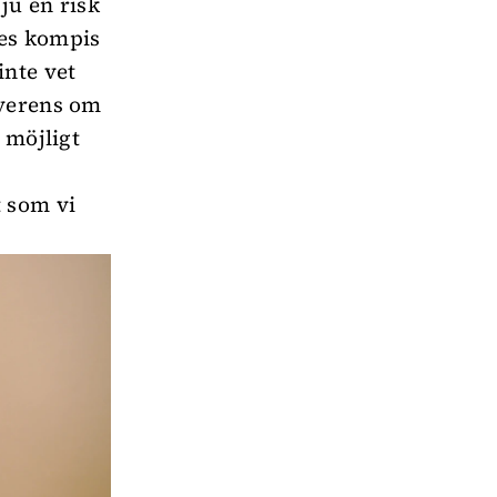
ju en risk
nes kompis
nte vet
överens om
 möjligt
t som vi