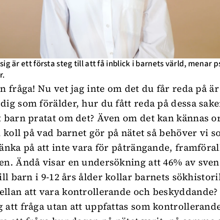
ig är ett första steg till att få inblick i barnets värld, menar
r.
in fråga! Nu vet jag inte om det du får reda på ä
dig som förälder, hur du fått reda på dessa sake
t barn pratat om det? Även om det kan kännas or
ll koll på vad barnet gör på nätet så behöver vi 
tänka på att inte vara för påträngande, framföra
en. Ändå visar en undersökning att 46% av sve
ill barn i 9-12 års ålder kollar barnets sökhistori
llan att vara kontrollerande och beskyddande? 
 att fråga utan att uppfattas som kontrollerand