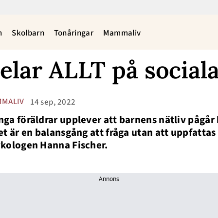
n
Skolbarn
Tonåringar
Mammaliv
elar ALLT på social
MALIV
14 sep, 2022
ga föräldrar upplever att barnens nätliv pågår 
et är en balansgång att fråga utan att uppfatta
kologen Hanna Fischer.
Annons