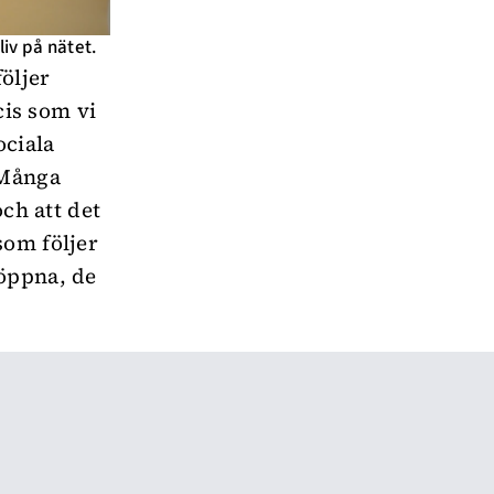
iv på nätet.
öljer
cis som vi
ociala
 Många
och att det
som följer
 öppna, de