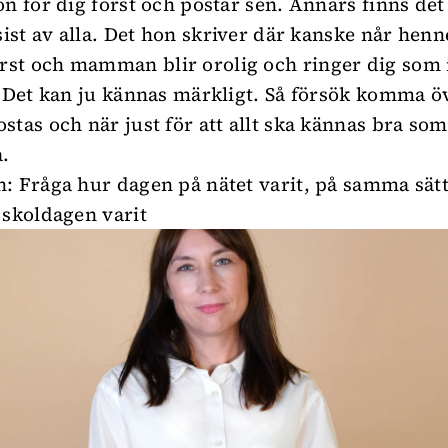
on för dig först och postar sen. Annars finns det 
 sist av alla. Det hon skriver där kanske når hen
t och mamman blir orolig och ringer dig som i
. Det kan ju kännas märkligt. Så försök komma 
stas och när just för att allt ska kännas bra som
a.
: Fråga hur dagen på nätet varit, på samma sät
 skoldagen varit