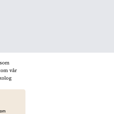
 som
utom vår
kolog
 som