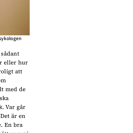
 psykologen
r sådant
r eller hur
oligt att
som
llt med de
nska
k. Var går
Det är en
e. En bra