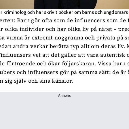
r kriminolog och har skrivit böcker om barns och ungdomars l
rten: Barn gör ofta som de influencers som de f
r olika individer och har olika liv på nätet – pre
sa vuxna är extremt noggranna och privata på s
dan andra verkar berätta typ allt om deras liv.
nfluensers vet att det gäller att vara autentisk 
e förtroende och ökar följarskaran. Vissa barn 
ubers och influensers gör på samma sätt: de är
m sig själv och sina känslor.
Annons