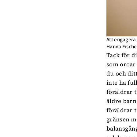
Att engagera s
Hanna Fische
Tack för d
som oroar 
du och dit
inte ha fu
föräldrar 
äldre barn
föräldrar t
gränsen me
balansgång