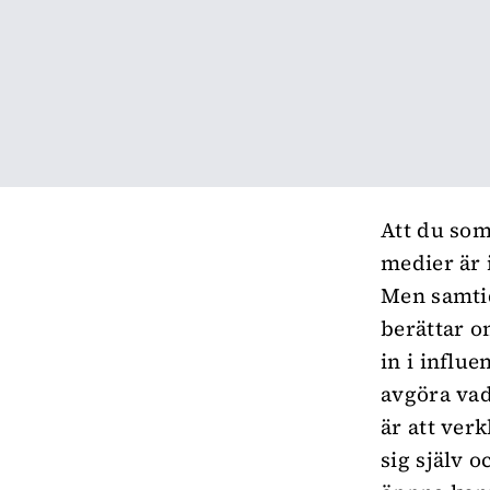
Att du som
medier är 
Men samtid
berättar o
in i influ
avgöra vad 
är att ver
sig själv o