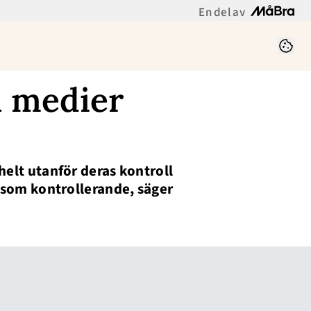
En del av
a medier
helt utanför deras kontroll
s som kontrollerande, säger