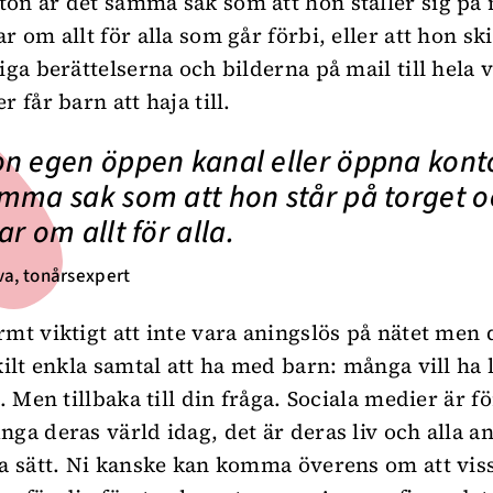
on är det samma sak som att hon ställer sig på m
r om allt för alla som går förbi, eller att hon sk
iga berättelserna och bilderna på mail till hela 
r får barn att haja till.
n egen öppen kanal eller öppna kont
mma sak som att hon står på torget o
ar om allt för alla.
va, tonårsexpert
rmt viktigt att inte vara aningslös på nätet men d
kilt enkla samtal att ha med barn: många vill ha 
e. Men tillbaka till din fråga. Sociala medier är 
nga deras värld idag, det är deras liv och alla 
ka sätt. Ni kanske kan komma överens om att vis