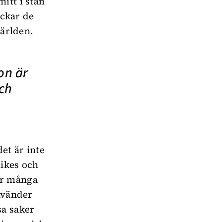
itt i stan
ickar de
världen.
on är
ch
et är inte
likes och
för många
använder
sa saker