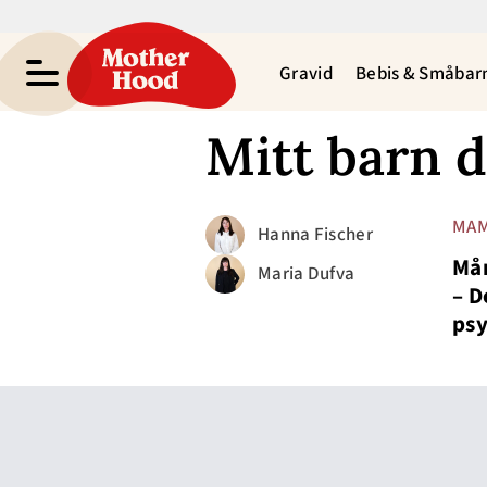
Gravid
Bebis & Småbar
Mitt barn d
MAM
Hanna Fischer
Mån
Maria Dufva
– D
psy