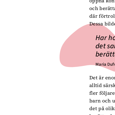
öppna kont
och berätta
där förtrol
Dessa bilde
Har ho
det sa
berätt
Maria Duf
Det är eno
alltid särs
fler följar
barn och u
det på oli