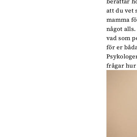
berättar h
att du vet
mamma förs
något alls
vad som po
för er båd
Psykologen
frågar hur