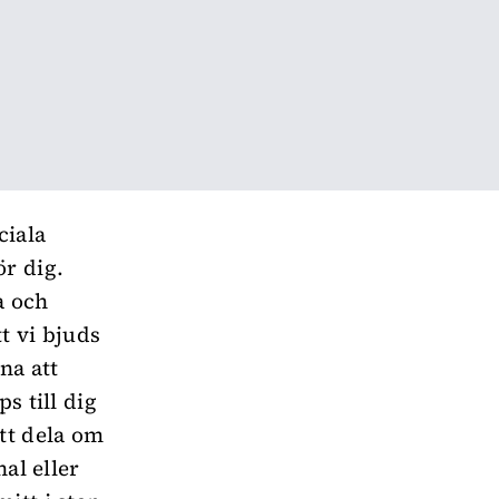
ciala
ör dig.
a och
t vi bjuds
na att
s till dig
tt dela om
al eller