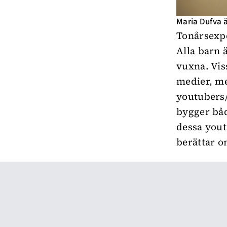
Maria Dufva ä
Tonårsexpe
Alla barn ä
vuxna. Vis
medier, me
youtubers/i
bygger båd
dessa yout
berättar o