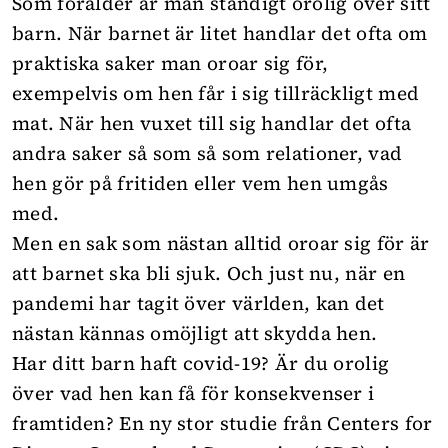
Som förälder är man ständigt orolig över sitt
barn. När barnet är litet handlar det ofta om
praktiska saker man oroar sig för,
exempelvis om hen får i sig tillräckligt med
mat. När hen vuxet till sig handlar det ofta
andra saker så som så som relationer, vad
hen gör på fritiden eller vem hen umgås
med.
Men en sak som nästan alltid oroar sig för är
att barnet ska bli sjuk. Och just nu, när en
pandemi
har tagit över världen, kan det
nästan kännas omöjligt att skydda hen.
Har ditt barn haft covid-19? Är du orolig
över vad hen kan få för konsekvenser i
framtiden? En ny
stor studie
från Centers for