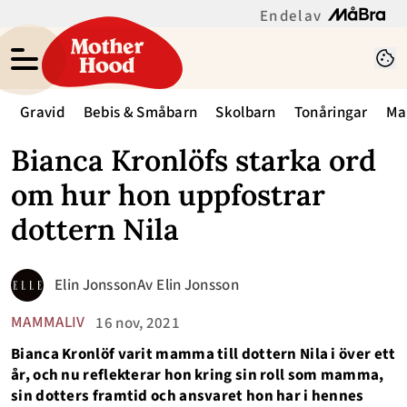
En del av
Gravid
Bebis & Småbarn
Skolbarn
Tonåringar
Ma
Bianca Kronlöfs starka ord
om hur hon uppfostrar
dottern Nila
Elin Jonsson
Av
Elin Jonsson
MAMMALIV
16 nov, 2021
Bianca Kronlöf varit mamma till dottern Nila i över ett
år, och nu reflekterar hon kring sin roll som mamma,
sin dotters framtid och ansvaret hon har i hennes