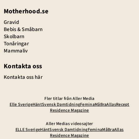
Motherhood.se
Gravid
Bebis & Småbarn
Skolbarn
Tonåringar
Mammaliv
Kontakta oss
Kontakta oss här
Fler titlar från Aller Media
Elle Sverige
Hänt
Svensk Damtidning
Femina
MåBra
Allas
Recept
Residence Magazine
Aller Medias videosajter
ELLE Sverige
Hänt
Svensk Damtidning
Femina
MåBra
Allas
Residence Magazine