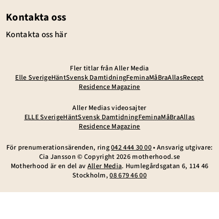
Kontakta oss
Kontakta oss här
Fler titlar från Aller Media
Elle Sverige
Hänt
Svensk Damtidning
Femina
MåBra
Allas
Recept
Residence Magazine
Aller Medias videosajter
ELLE Sverige
Hänt
Svensk Damtidning
Femina
MåBra
Allas
Residence Magazine
För prenumerationsärenden, ring
042 444 30 00
• Ansvarig utgivare:
Cia Jansson © Copyright
2026
motherhood.se
Motherhood är en del av
Aller Media
. Humlegårdsgatan 6, 114 46
Stockholm,
08 679 46 00