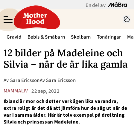
En del av
Gravid
Bebis & Småbarn
Skolbarn
Tonåringar
Ma
12 bilder på Madeleine och
Silvia – när de är lika gamla
Av
Sara Ericsson
Av
Sara Ericsson
MAMMALIV
22 sep, 2022
Ibland är mor och dotter verkligen lika varandra,
extra roligt är det då att jämföra hur de såg ut när de
var i samma ålder. Här är tolv exempel på drottning
Silvia och prinsessan Madeleine.