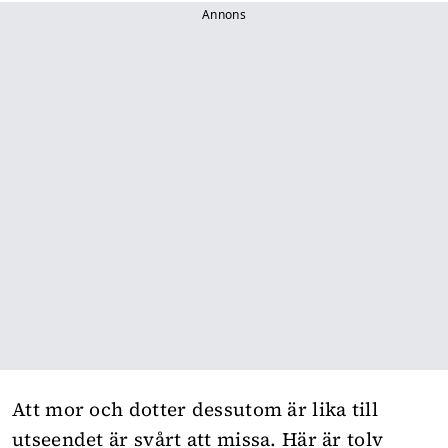
Annons
Att mor och dotter dessutom är lika till
utseendet är svårt att missa. Här är tolv