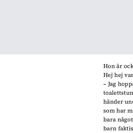
Hon är oc
Hej hej va
– Jag hoppa
toalettstu
händer und
som har me
bara något
barn fakti