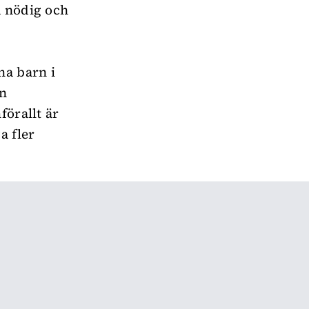
a nödig och
na barn i
en
förallt är
a fler