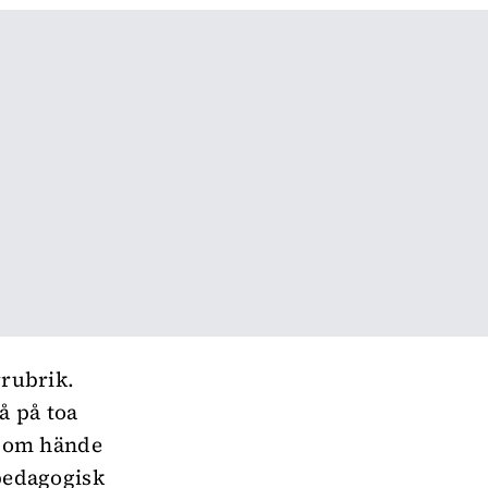
rrubrik.
å på toa
d som hände
 pedagogisk