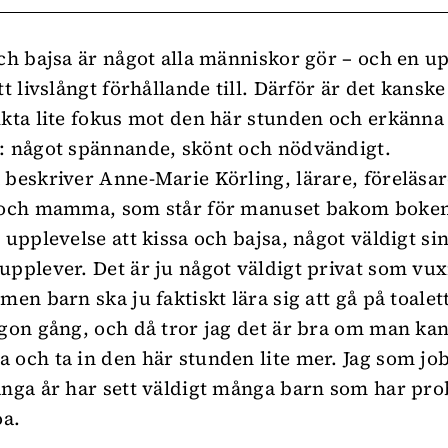
och bajsa är något alla människor gör – och en u
tt livslångt förhållande till. Därför är det kanske
ikta lite fokus mot den här stunden och erkänna
: något spännande, skönt och nödvändigt.
 beskriver Anne-Marie Körling, lärare, föreläsar
e och mamma, som står för manuset bakom boke
n upplevelse att kissa och bajsa, något väldigt si
upplever. Det är ju något väldigt privat som vu
men barn ska ju faktiskt lära sig att gå på toalet
ågon gång, och då tror jag det är bra om man ka
 och ta in den här stunden lite mer. Jag som jo
ånga år har sett väldigt många barn som har p
oa.