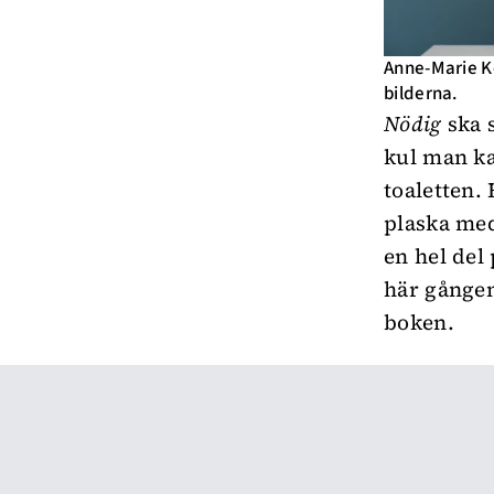
Anne-Marie Kö
bilderna.
Nödig
ska s
kul man ka
toaletten. 
plaska med
en hel del
här gången
boken.