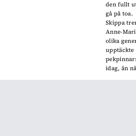
den fullt 
gå på toa.
Skippa tre
Anne-Marie
olika gene
upptäckte 
pekpinnarn
idag, än n