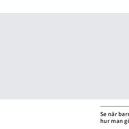
Se när bar
hur man g