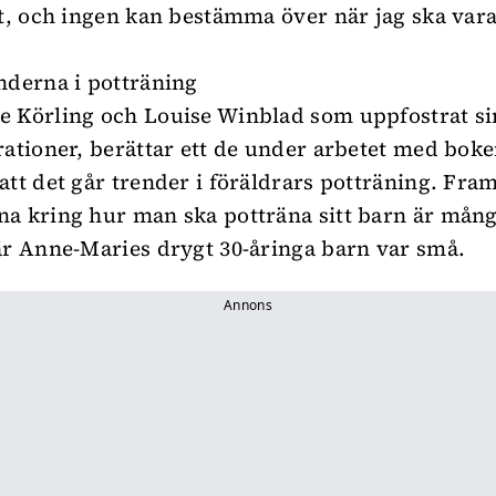
ut, och ingen kan bestämma över när jag ska var
nderna i potträning
 Körling och Louise Winblad som uppfostrat si
rationer, berättar ett de under arbetet med bok
att det går trender i föräldrars potträning. Fram
a kring hur man ska potträna sitt barn är mång
är Anne-Maries drygt 30-åringa barn var små.
Annons