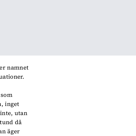
der namnet
uationer.
e som
, inget
inte, utan
stund då
an äger