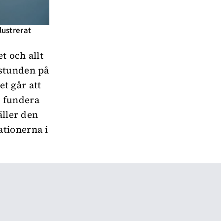
illustrerat
t och allt
 stunden på
et går att
n fundera
äller den
tionerna i