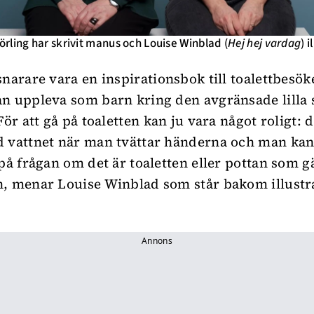
rling har skrivit manus och Louise Winblad (
Hej hej vardag
) 
narare vara en inspirationsbok till toalettbesöke
n uppleva som barn kring den avgränsade lilla
För att gå på toaletten kan ju vara något roligt: d
 vattnet när man tvättar händerna och man ka
 på frågan om det är toaletten eller pottan som g
, menar Louise Winblad som står bakom illustra
Annons