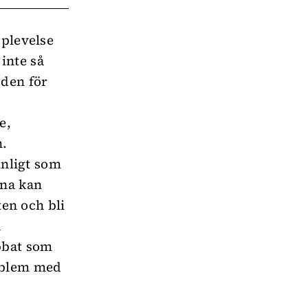
pplevelse
 inte så
 den för
e,
n.
nnligt som
xna kan
ten och bli
n
bbat som
roblem med