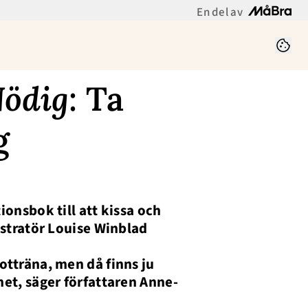
En del av
ödig
: Ta
g
ionsbok till att kissa och
lustratör Louise Winblad
otträna, men då finns ju
het, säger författaren Anne-