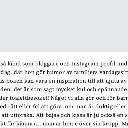
kså känd som bloggare och Instagram-profil un
rdag, där hon gör humor av familjers vardagssit
s boken kan vara en inspiration till att njuta av
nden, det är som sagt mycket kul och spännand
er toalettbesöket! Något vi alla gör och för barn
d rätt eller fel att göra, om man är duktig eller 
 att utforska. Att bajsa och kissa är ju också en 
skt får känna att man är herre över sin kropp. M