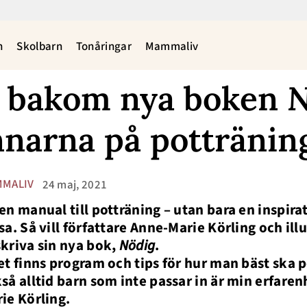
n
Skolbarn
Tonåringar
Mammaliv
a bakom nya boken
N
nnarna på pottränin
MALIV
24 maj, 2021
en manual till potträning – utan bara en inspirat
sa. Så vill författare Anne-Marie Körling och il
kriva sin nya bok,
Nödig
.
et finns program och tips för hur man bäst ska p
så alltid barn som inte passar in är min erfaren
ie Körling.