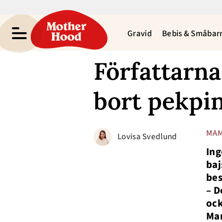
Gravid
Bebis & Småbar
Författarn
bort pekpi
MAM
Lovisa Svedlund
Ing
baj
bes
– D
ock
Mar