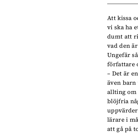
Att kissa 
vi ska ha e
dumt att r
vad den är
Ungefär så
författar
– Det är e
även barn 
allting om 
blöjfria n
uppvärdera
lärare i m
att gå på t