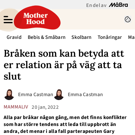
En del av
Gravid
Bebis & Småbarn
Skolbarn
Tonåringar
Ma
Bråken som kan betyda att
er relation är på väg att ta
slut
Emma Castman
Emma Castman
MAMMALIV
20 jan, 2022
Alla par bråkar någon gång, men det finns konflikter
som har större tendens att leda till uppbrott än
andra, det menar i alla fall parterapeuten Gary