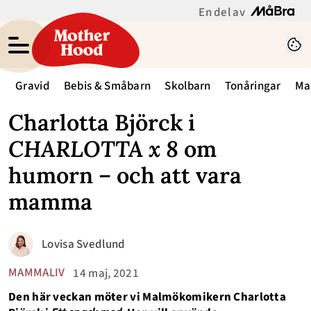
En del av
Gravid
Bebis & Småbarn
Skolbarn
Tonåringar
Ma
Charlotta Björck i
CHARLOTTA x 8
om
humorn – och att vara
mamma
Lovisa Svedlund
MAMMALIV
14 maj, 2021
Den här veckan möter vi Malmökomikern Charlotta