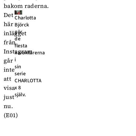
bakom raderna.
Det
Charlotta
här
Björck
gör
inlägget
de
från
flesta
Instagram
karaktärerna
i
går
sin
inte
serie
att
CHARLOTTA
visa
x 8
själv.
just
nu.
(E01)