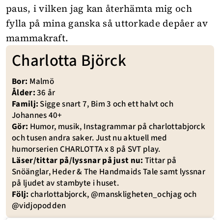
paus, i vilken jag kan återhämta mig och
fylla på mina ganska så uttorkade depåer av
mammakraft.
Charlotta Björck
Bor:
Malmö
Ålder:
36 år
Familj:
Sigge snart 7, Bim 3 och ett halvt och
Johannes 40+
Gör:
Humor, musik, Instagrammar på
charlottabjorck
och tusen andra saker. Just nu aktuell med
humorserien
CHARLOTTA x 8
på SVT play.
Läser/tittar på/lyssnar på just nu:
Tittar på
Snöänglar, Heder & The Handmaids Tale samt lyssnar
på ljudet av stambyte i huset.
Följ:
charlottabjorck
,
@manskligheten_ochjag
och
@vidjopodden