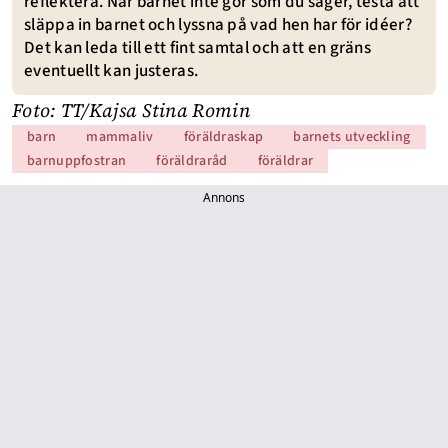
reflektera. När barnet inte gör som du säger, testa att
släppa in barnet och lyssna på vad hen har för idéer?
Det kan leda till ett fint samtal och att en gräns
eventuellt kan justeras.
Foto: TT/Kajsa Stina Romin
barn
mammaliv
föräldraskap
barnets utveckling
barnuppfostran
föräldraråd
föräldrar
Annons