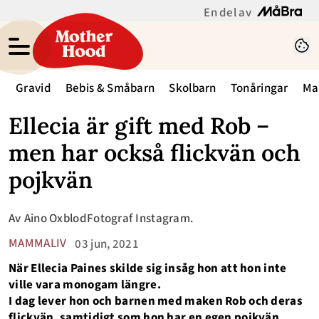
En del av
Gravid
Bebis & Småbarn
Skolbarn
Tonåringar
Ma
Ellecia är gift med Rob –
men har också flickvän och
pojkvän
Av
Aino Oxblod
Fotograf
Instagram.
MAMMALIV
03 jun, 2021
När Ellecia Paines skilde sig insåg hon att hon inte
ville vara monogam längre.
I dag lever hon och barnen med maken Rob och deras
flickvän, samtidigt som hon har en egen pojkvän.