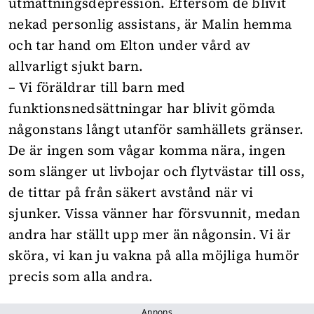
utmattningsdepression. Eftersom de blivit
nekad personlig assistans, är Malin hemma
och tar hand om Elton under vård av
allvarligt sjukt barn.
– Vi föräldrar till barn med
funktionsnedsättningar har blivit gömda
någonstans långt utanför samhällets gränser.
De är ingen som vågar komma nära, ingen
som slänger ut livbojar och flytvästar till oss,
de tittar på från säkert avstånd när vi
sjunker. Vissa vänner har försvunnit, medan
andra har ställt upp mer än någonsin. Vi är
sköra, vi kan ju vakna på alla möjliga humör
precis som alla andra.
Annons