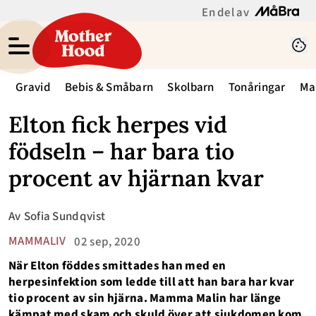
En del av
Gravid
Bebis & Småbarn
Skolbarn
Tonåringar
Ma
Elton fick herpes vid
födseln – har bara tio
procent av hjärnan kvar
Av
Sofia Sundqvist
MAMMALIV
02 sep, 2020
När Elton föddes smittades han med en
herpesinfektion som ledde till att han bara har kvar
tio procent av sin hjärna. Mamma Malin har länge
kämpat med skam och skuld över att sjukdomen kom