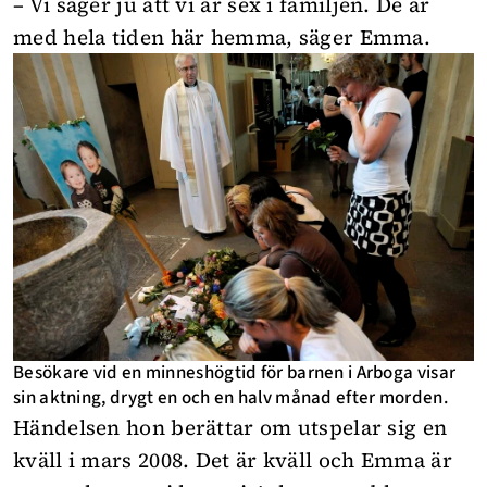
– Vi säger ju att vi är sex i familjen. De är
med hela tiden här hemma, säger Emma.
Besökare vid en minneshögtid för barnen i Arboga visar
sin aktning, drygt en och en halv månad efter morden.
Händelsen hon berättar om utspelar sig en
kväll i mars 2008. Det är kväll och Emma är