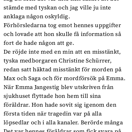
stämde med tyskan och jag ville ju inte
anklaga någon oskyldig.
Förhörsledarna tog emot hennes uppgifter
och lovade att hon skulle få information så
fort de hade någon att ge.
De röjde inte med en min att en misstänkt,
tyska medborgaren Christine Schürrer,
redan satt häktad misstänkt för morden på
Max och Saga och för mordförsök på Emma.
När Emma Jangestig blev utskriven från
sjukhuset flyttade hon hem till sina
föräldrar. Hon hade sovit sig igenom den
första tiden när tragedin var på alla
löpsedlar och i alla kanaler. Berörde många
Det var hennes föräldrar som fick svara på