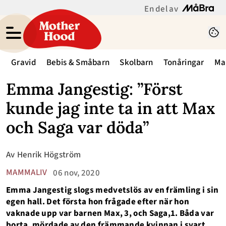
En del av
Gravid
Bebis & Småbarn
Skolbarn
Tonåringar
Ma
Emma Jangestig: ”Först
kunde jag inte ta in att Max
och Saga var döda”
Av
Henrik Högström
MAMMALIV
06 nov, 2020
Emma Jangestig slogs medvetslös av en främling i sin
egen hall. Det första hon frågade efter när hon
vaknade upp var barnen Max, 3, och Saga,1. Båda var
borta, mördade av den främmande kvinnan i svart.