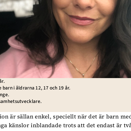
år.
 barn i åldrarna 12, 17 och 19 år.
nge.
amhetsutvecklare.
on är sällan enkel, speciellt när det är barn med
ga känslor inblandade trots att det endast är tv