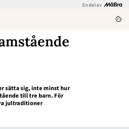
En del av
samstående
 sätta sig, inte minst hur
tående till tre barn. För
a jultraditioner