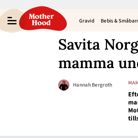
Gravid
Bebis & Småbar
Savita Nor
mamma und
MAM
Hannah Bergroth
Eft
man
Mot
til