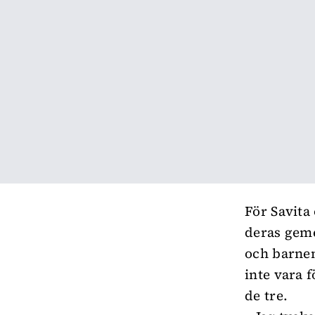
För Savita 
deras geme
och barnen
inte vara 
de tre.