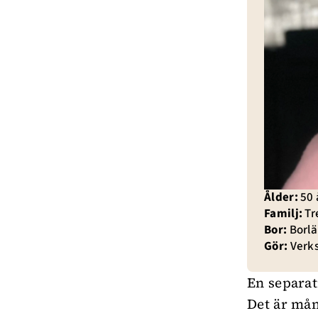
Ålder:
50 
Familj:
Tre
Bor:
Borlä
Gör:
Verks
En separati
Det är mån