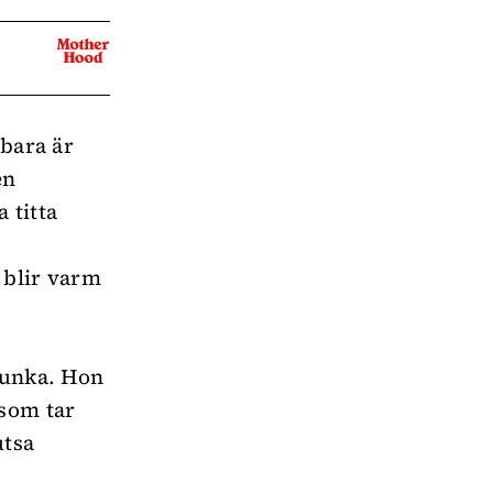
 bara är
en
 titta
n blir varm
funka. Hon
 som tar
utsa