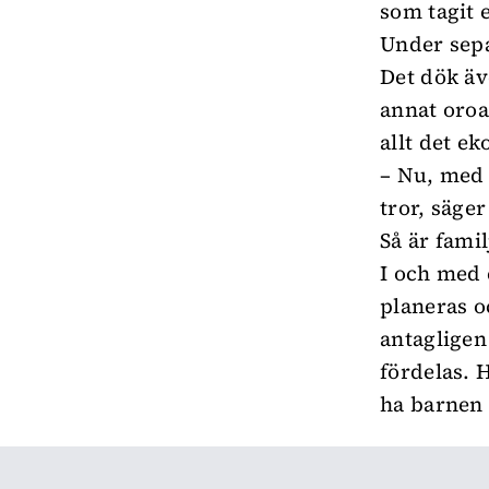
som tagit e
Under sepa
Det dök ä
annat oroad
allt det ek
– Nu, med f
tror, säger
Så är famil
I och med
planeras o
antagligen
fördelas. 
ha barnen 