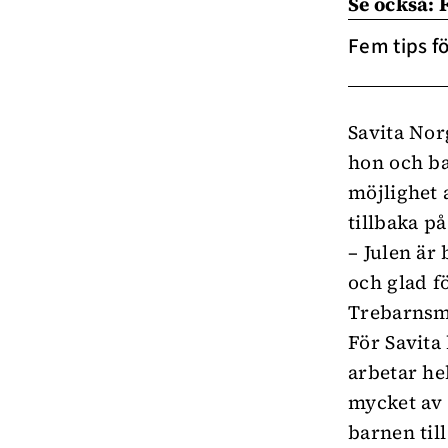
Se också: 
Fem tips fö
Savita Nor
hon och ba
möjlighet 
tillbaka p
– Julen är
och glad f
Trebarnsm
För Savita
arbetar he
mycket av 
barnen till