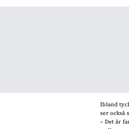
Ibland tyck
ser också s
– Det är fa