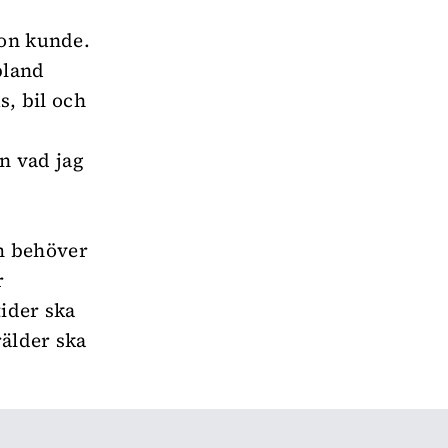
hon kunde.
bland
s, bil och
än vad jag
m behöver
r
tider ska
rälder ska