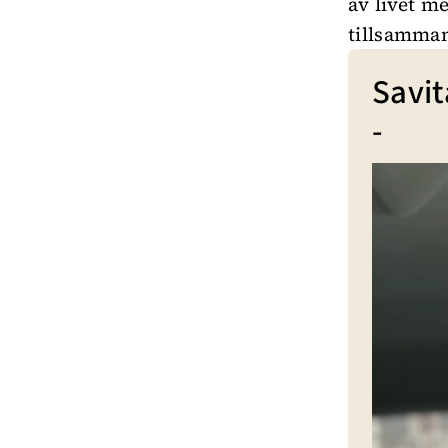
av livet m
tillsamma
Savi
-