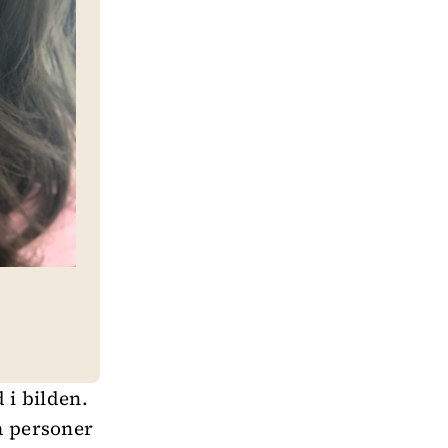
 i bilden.
å personer