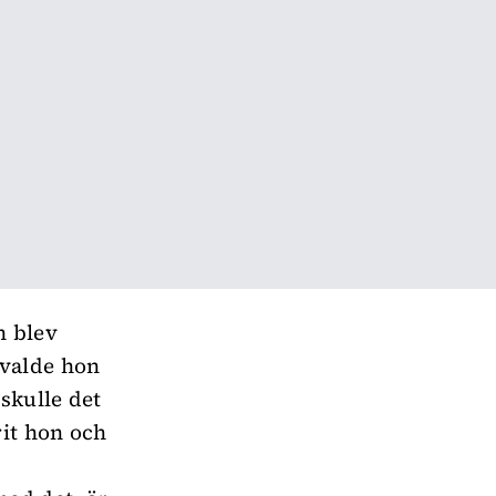
n blev
 valde hon
skulle det
rit hon och