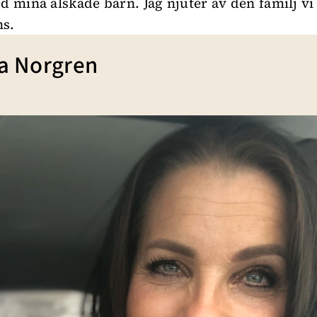
ed mina älskade barn. Jag njuter av den familj vi
ns.
ta Norgren