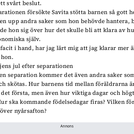
tt svårt beslut.
rationen försökte Savita stötta barnen så gott 
ven upp andra saker som hon behövde hantera, 
e hon sig över hur det skulle bli att klara av hu
onomiska själv.
acit i hand, har jag lärt mig att jag klarar mer 
 hon.
jens jul efter separationen
 en separation kommer det även andra saker so
ch skötas. Hur barnens tid mellan föräldrarna ä
 det första, men även hur viktiga dagar och hög
Hur ska kommande födelsedagar firas? Vilken fö
över nyårsafton?
Annons