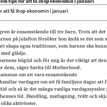
Fem tips för att få ihop ekonomin i januari
r att få ihop ekonomin i januari
gren är ensamstående till tre barn. Trots att det
rnen på julafton försöker hon ändå se det som 
att skapa egna traditioner, som barnen ska kunna
å med glädje.
 barnens högtid och för mig är det viktigt att de
ör dem, säger Savita till Motherhood.
amman om att vara ensamstående
 handlar vardagen om att få familjens dagar att 
ltid och så är det många vanliga vardagssysslor
hennes tid. Handling, matlagning, tvätt och skj
 olika aktiviteter.