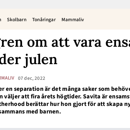
n
Skolbarn
Tonåringar
Mammaliv
gren om att vara en
er julen
MALIV
07 dec, 2022
er en separation är det många saker som behöver
 väljer att fira årets högtider. Savita är ensams
herhood berättar hur hon gjort för att skapa ny
lsammans med barnen.