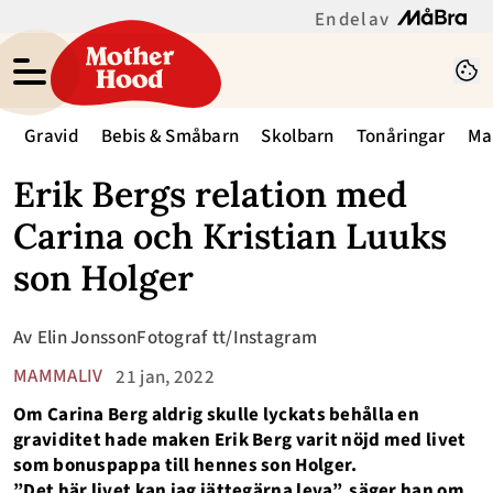
En del av
Gravid
Bebis & Småbarn
Skolbarn
Tonåringar
Ma
Erik Bergs relation med
Carina och Kristian Luuks
son Holger
Av
Elin Jonsson
Fotograf
tt/Instagram
MAMMALIV
21 jan, 2022
Om Carina Berg aldrig skulle lyckats behålla en
graviditet hade maken Erik Berg varit nöjd med livet
som bonuspappa till hennes son Holger.
”Det här livet kan jag jättegärna leva”, säger han om