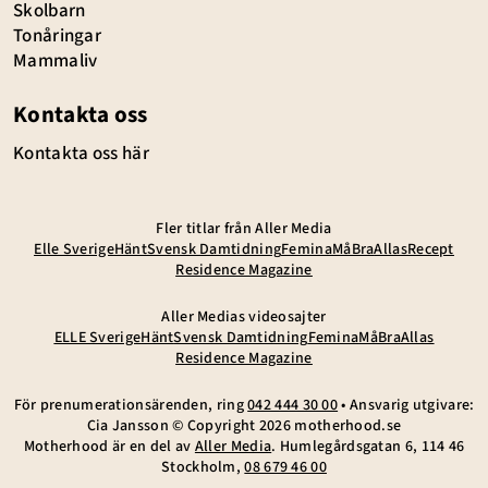
Skolbarn
Tonåringar
Mammaliv
Kontakta oss
Kontakta oss här
Fler titlar från Aller Media
Elle Sverige
Hänt
Svensk Damtidning
Femina
MåBra
Allas
Recept
Residence Magazine
Aller Medias videosajter
ELLE Sverige
Hänt
Svensk Damtidning
Femina
MåBra
Allas
Residence Magazine
För prenumerationsärenden, ring
042 444 30 00
• Ansvarig utgivare:
Cia Jansson © Copyright
2026
motherhood.se
Motherhood är en del av
Aller Media
. Humlegårdsgatan 6, 114 46
Stockholm,
08 679 46 00