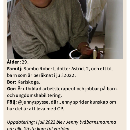
Ålder:
29.
Familj:
Sambo Robert, dotter Astrid, 2, och ett till
barn som är beräknat i juli 2022.
Bor:
Karlskoga.
Gör:
Är utbildad arbetsterapeut och jobbar på barn-
och ungdomshabilitering.
Följ:
@
jennyspyssel
där Jenny sprider kunskap om
hur det är att leva med CP.
Uppdatering: I juli 2022 blev Jenny tvåbarnsmamma
när lille Gösta kom till världen.