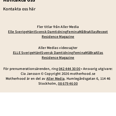
Kontakta oss här
Fler titlar från Aller Media
Elle Sverige
Hänt
Svensk Damtidning
Femina
MåBra
Allas
Recept
Residence Magazine
Aller Medias videosajter
ELLE Sverige
Hänt
Svensk Damtidning
Femina
MåBra
Allas
Residence Magazine
För prenumerationsärenden, ring
042 444 30 00
• Ansvarig utgivare:
Cia Jansson © Copyright
2026
motherhood.se
Motherhood är en del av
Aller Media
. Humlegårdsgatan 6, 114 46
Stockholm,
08 679 46 00