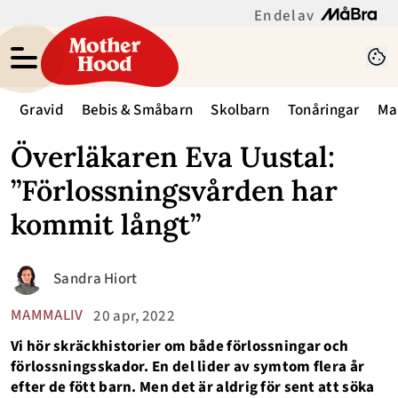
En del av
Gravid
Bebis & Småbarn
Skolbarn
Tonåringar
Ma
Överläkaren Eva Uustal:
”Förlossningsvården har
kommit långt”
Sandra Hiort
MAMMALIV
20 apr, 2022
Vi hör skräckhistorier om både förlossningar och
förlossningsskador. En del lider av symtom flera år
efter de fött barn. Men det är aldrig för sent att söka