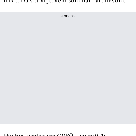
trix... Då vet vi ju vem som har rätt liksom.
Annons
Hej hej vardag om GVFÖ – avsnitt 1: