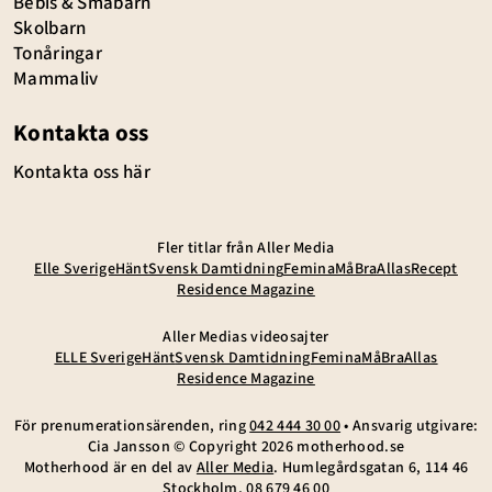
Bebis & Småbarn
Skolbarn
Tonåringar
Mammaliv
Kontakta oss
Kontakta oss här
Fler titlar från Aller Media
Elle Sverige
Hänt
Svensk Damtidning
Femina
MåBra
Allas
Recept
Residence Magazine
Aller Medias videosajter
ELLE Sverige
Hänt
Svensk Damtidning
Femina
MåBra
Allas
Residence Magazine
För prenumerationsärenden, ring
042 444 30 00
• Ansvarig utgivare:
Cia Jansson © Copyright
2026
motherhood.se
Motherhood är en del av
Aller Media
. Humlegårdsgatan 6, 114 46
Stockholm,
08 679 46 00