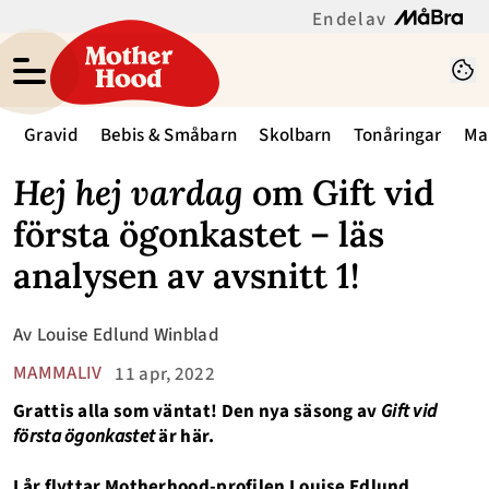
En del av
Gravid
Bebis & Småbarn
Skolbarn
Tonåringar
Ma
Hej hej vardag
om Gift vid
första ögonkastet – läs
analysen av avsnitt 1!
Av
Louise Edlund Winblad
MAMMALIV
11 apr, 2022
Grattis alla som väntat! Den nya säsong av
Gift vid
första ögonkastet
är här.
I år flyttar Motherhood-profilen Louise Edlund