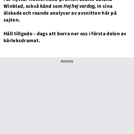
Winblad, också känd som
Hej hej vardag,
in sina
älskade och roande analyser av avsnitten här på
sajten.
Håll tillgodo – dags att borra ner oss i första delen av
kärleksdramat.
Annons