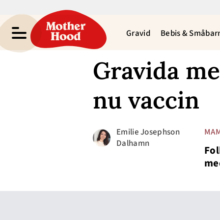
Gravid
Bebis & Småbar
Gravida me
nu vaccin
Emilie Josephson
MAM
Dalhamn
Fol
med