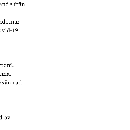
ande från
jukdomar
ovid-19
rtoni.
tma.
försämrad
d av