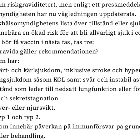
 riskgraviditeter), men enligt ett pressmeddel
myndigheten har nu vägledningen uppdaterats.
khälsomyndighetens lista över tillstånd eller s
ebära en ökad risk för att bli allvarligt sjuk i c
bör få vaccin i nästa fas, fas tre:
gravida gäller rekommendationen?
om har:
ärt- och kärlsjukdom, inklusive stroke och hype
ngsjukdom såsom KOL samt svår och instabil as
stånd som leder till nedsatt lungfunktion eller 
och sekretstagnation.
er- eller njursvikt.
yp 1 och typ 2.
 som innebär påverkan på immunförsvar på grun
ler behandling.