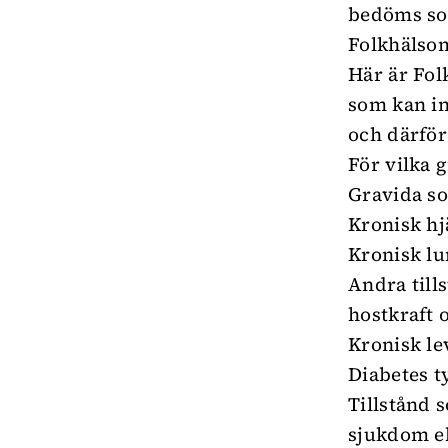
bedöms som
Folkhälso
Här är Fol
som kan inn
och därför 
För vilka 
Gravida s
Kronisk hj
Kronisk lu
Andra till
hostkraft 
Kronisk lev
Diabetes t
Tillstånd
sjukdom el