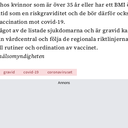
 hos kvinnor som är över 35 år eller har ett BMI 
tid som en riskgraviditet och de bör därför ock
accination mot covid-19.
got av de listade sjukdomarna och är gravid k
in vårdcentral och följa de regionala riktlinjern
l rutiner och ordination av vaccinet.
khälsomyndigheten
gravid
covid-19
coronaviruset
Annons