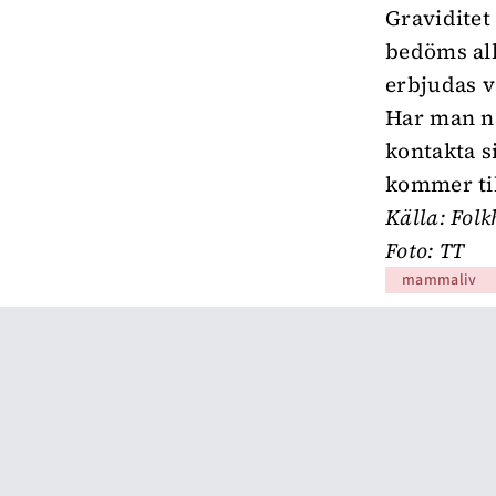
Graviditet
bedöms all
erbjudas v
Har man nå
kontakta s
kommer til
Källa: Fol
Foto: TT
mammaliv