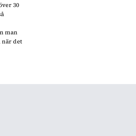
över 30
så
an man
a när det