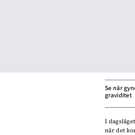
Se när gyn
graviditet
I dagsläge
när det ko