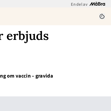
En del av
r erbjuds
ng om vaccin – gravida