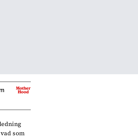
om
gledning
r vad som