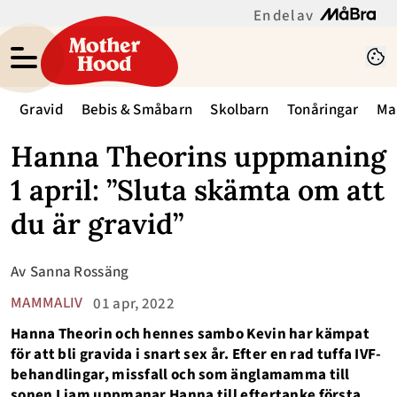
En del av
Gravid
Bebis & Småbarn
Skolbarn
Tonåringar
Ma
Hanna Theorins uppmaning
1 april: ”Sluta skämta om att
du är gravid”
Av
Sanna Rossäng
MAMMALIV
01 apr, 2022
Hanna Theorin och hennes sambo Kevin har kämpat
för att bli gravida i snart sex år. Efter en rad tuffa IVF-
behandlingar, missfall och som änglamamma till
sonen Liam uppmanar Hanna till eftertanke första