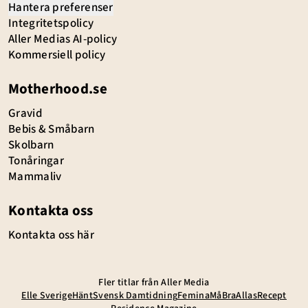
Hantera preferenser
Integritetspolicy
Aller Medias AI-policy
Kommersiell policy
Motherhood.se
Gravid
Bebis & Småbarn
Skolbarn
Tonåringar
Mammaliv
Kontakta oss
Kontakta oss här
Fler titlar från Aller Media
Elle Sverige
Hänt
Svensk Damtidning
Femina
MåBra
Allas
Recept