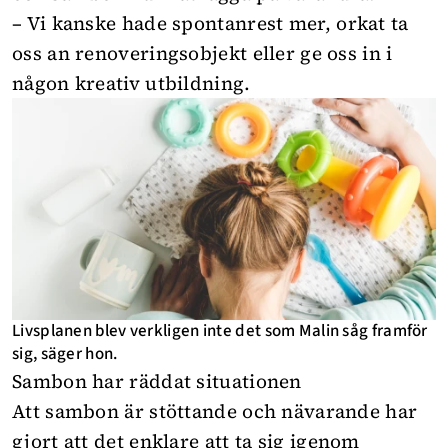
–
Vi kanske hade spontanrest mer, orkat ta
oss an renoveringsobjekt eller ge oss in i
någon kreativ utbildning.
Livsplanen blev verkligen inte det som Malin såg framför
sig, säger hon.
Sambon har räddat situationen
Att sambon är stöttande och nävarande har
gjort att det enklare att ta sig igenom