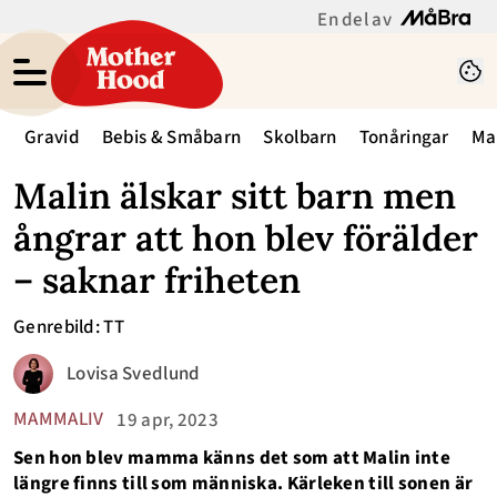
En del av
Gravid
Bebis & Småbarn
Skolbarn
Tonåringar
Ma
Malin älskar sitt barn men
ångrar att hon blev förälder
– saknar friheten
Genrebild: TT
Lovisa Svedlund
MAMMALIV
19 apr, 2023
Sen hon blev mamma känns det som att Malin inte
längre finns till som människa. Kärleken till sonen är