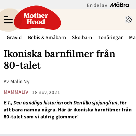
En del av
Gravid
Bebis & Småbarn
Skolbarn
Tonåringar
Ma
Ikoniska barnfilmer från
80-talet
Av
Malin Ny
MAMMALIV
18 nov, 2021
E.T., Den oändliga historien
och
Den lilla sjöjungfrun
, för
att bara nämna några. Här är ikoniska barnfilmer från
80-talet som vi aldrig glömmer!