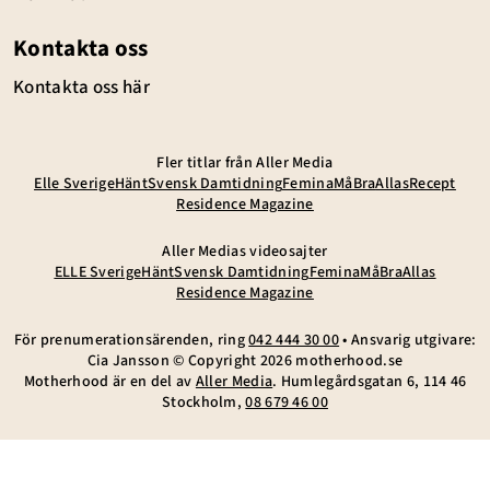
Kontakta oss
Kontakta oss här
Fler titlar från Aller Media
Elle Sverige
Hänt
Svensk Damtidning
Femina
MåBra
Allas
Recept
Residence Magazine
Aller Medias videosajter
ELLE Sverige
Hänt
Svensk Damtidning
Femina
MåBra
Allas
Residence Magazine
För prenumerationsärenden, ring
042 444 30 00
• Ansvarig utgivare:
Cia Jansson © Copyright
2026
motherhood.se
Motherhood är en del av
Aller Media
. Humlegårdsgatan 6, 114 46
Stockholm,
08 679 46 00