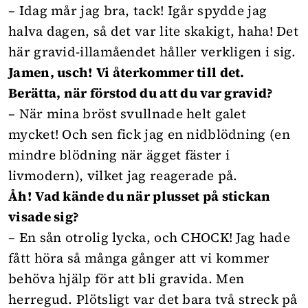
– Idag mår jag bra, tack! Igår spydde jag
halva dagen, så det var lite skakigt, haha! Det
här gravid-illamåendet håller verkligen i sig.
Jamen, usch! Vi återkommer till det.
Berätta, när förstod du att du var gravid?
– När mina bröst svullnade helt galet
mycket! Och sen fick jag en nidblödning (en
mindre blödning
när ägget fäster i
livmodern), vilket jag reagerade på.
Åh! Vad kände du när plusset på stickan
visade sig?
– En sån otrolig lycka, och CHOCK! Jag hade
fått höra så många gånger att vi kommer
behöva hjälp för att bli gravida. Men
herregud. Plötsligt var det bara två streck på