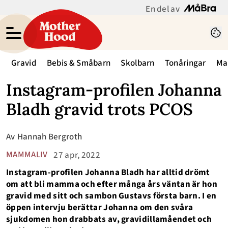
En del av
Gravid
Bebis & Småbarn
Skolbarn
Tonåringar
Ma
Instagram-profilen Johanna
Bladh gravid trots PCOS
Av
Hannah Bergroth
MAMMALIV
27 apr, 2022
Instagram-profilen Johanna Bladh har alltid drömt
om att bli mamma och efter många års väntan är hon
gravid med sitt och sambon Gustavs första barn. I en
öppen intervju berättar Johanna om den svåra
sjukdomen hon drabbats av, gravidillamåendet och