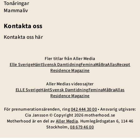
Tonåringar
Mammaliv
Kontakta oss
Kontakta oss här
Fler titlar från Aller Media
Elle Sverige
Hänt
Svensk Damtidning
Femina
MåBra
Allas
Recept
Residence Magazine
Aller Medias videosajter
ELLE Sverige
Hänt
Svensk Damtidning
Femina
MåBra
Allas
Residence Magazine
För prenumerationsärenden, ring
042 444 30 00
• Ansvarig utgivare:
Cia Jansson © Copyright
2026
motherhood.se
Motherhood är en del av
Aller Media
. Humlegårdsgatan 6, 114 46
Stockholm,
08 679 46 00