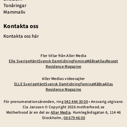
Tonåringar
Mammaliv
Kontakta oss
Kontakta oss här
Fler titlar från Aller Media
Elle Sverige
Hänt
Svensk Damtidning
Femina
MåBra
Allas
Recept
Residence Magazine
Aller Medias videosajter
ELLE Sverige
Hänt
Svensk Damtidning
Femina
MåBra
Allas
Residence Magazine
För prenumerationsärenden, ring
042 444 30 00
• Ansvarig utgivare:
Cia Jansson © Copyright
2026
motherhood.se
Motherhood är en del av
Aller Media
. Humlegårdsgatan 6, 114 46
Stockholm,
08 679 46 00