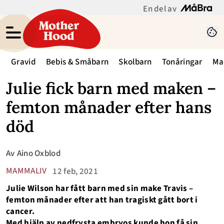
En del av
Gravid
Bebis & Småbarn
Skolbarn
Tonåringar
Ma
Julie fick barn med maken –
femton månader efter hans
död
Av
Aino Oxblod
MAMMALIV
12 feb, 2021
Julie Wilson har fått barn med sin make Travis –
femton månader efter att han tragiskt gått bort i
cancer.
Med hjälp av nedfrysta embryos kunde hon få sin