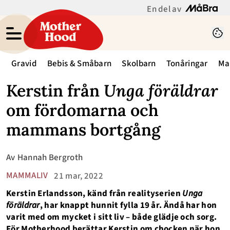
En del av
Gravid
Bebis & Småbarn
Skolbarn
Tonåringar
Ma
Kerstin från
Unga föräldrar
om fördomarna och
mammans bortgång
Av
Hannah Bergroth
MAMMALIV
21 mar, 2022
Kerstin Erlandsson, känd från realityserien
Unga
föräldrar
, har knappt hunnit fylla 19 år. Ändå har hon
varit med om mycket i sitt liv – både glädje och sorg.
För Motherhood berättar Kerstin om chocken när hon