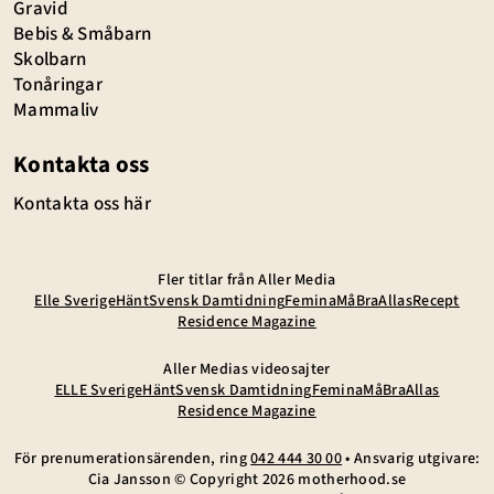
Gravid
Bebis & Småbarn
Skolbarn
Tonåringar
Mammaliv
Kontakta oss
Kontakta oss här
Fler titlar från Aller Media
Elle Sverige
Hänt
Svensk Damtidning
Femina
MåBra
Allas
Recept
Residence Magazine
Aller Medias videosajter
ELLE Sverige
Hänt
Svensk Damtidning
Femina
MåBra
Allas
Residence Magazine
För prenumerationsärenden, ring
042 444 30 00
• Ansvarig utgivare:
Cia Jansson © Copyright
2026
motherhood.se