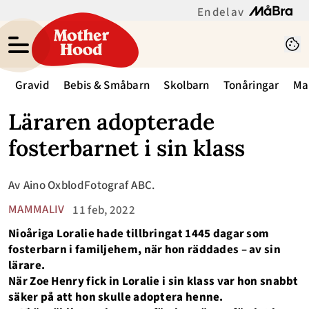
En del av
Gravid
Bebis & Småbarn
Skolbarn
Tonåringar
Ma
Läraren adopterade
fosterbarnet i sin klass
Av
Aino Oxblod
Fotograf
ABC.
MAMMALIV
11 feb, 2022
Nioåriga Loralie hade tillbringat 1445 dagar som
fosterbarn i familjehem, när hon räddades – av sin
lärare.
När Zoe Henry fick in Loralie i sin klass var hon snabbt
säker på att hon skulle adoptera henne.