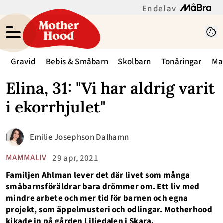
En del av
Gravid
Bebis & Småbarn
Skolbarn
Tonåringar
Ma
Elina, 31: "Vi har aldrig varit
i ekorrhjulet"
Emilie Josephson Dalhamn
MAMMALIV
29 apr, 2021
Familjen Ahlman lever det där livet som många
småbarnsföräldrar bara drömmer om. Ett liv med
mindre arbete och mer tid för barnen och egna
projekt, som äppelmusteri och odlingar. Motherhood
kikade in på gården Liljedalen i Skara.