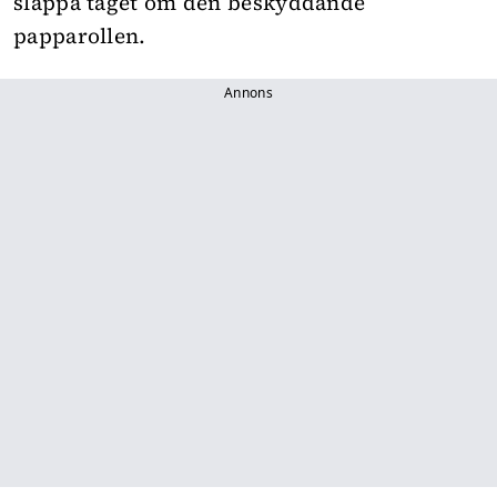
släppa taget om den beskyddande
papparollen.
Annons