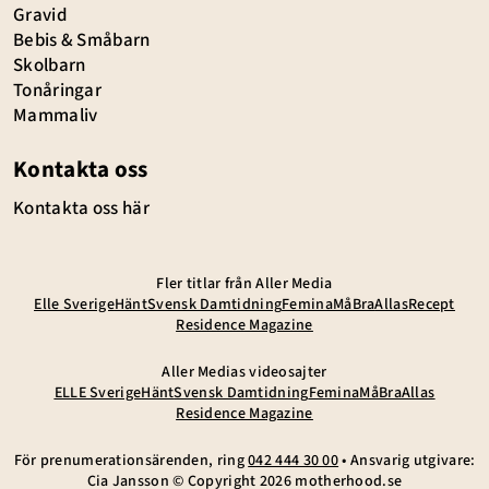
Gravid
Bebis & Småbarn
Skolbarn
Tonåringar
Mammaliv
Kontakta oss
Kontakta oss här
Fler titlar från Aller Media
Elle Sverige
Hänt
Svensk Damtidning
Femina
MåBra
Allas
Recept
Residence Magazine
Aller Medias videosajter
ELLE Sverige
Hänt
Svensk Damtidning
Femina
MåBra
Allas
Residence Magazine
För prenumerationsärenden, ring
042 444 30 00
• Ansvarig utgivare:
Cia Jansson © Copyright
2026
motherhood.se