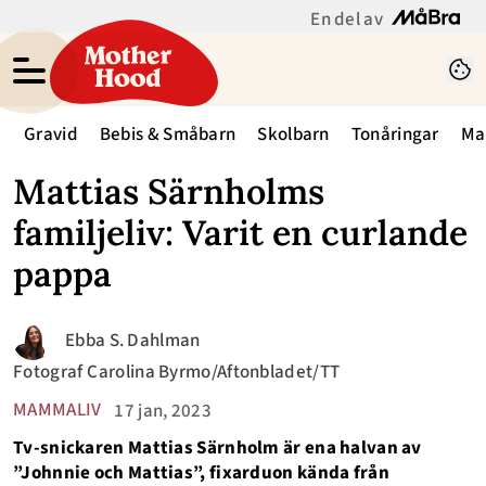
En del av
Gravid
Bebis & Småbarn
Skolbarn
Tonåringar
Ma
Mattias Särnholms
familjeliv: Varit en curlande
pappa
Ebba S. Dahlman
Fotograf
Carolina Byrmo/Aftonbladet/TT
MAMMALIV
17 jan, 2023
Tv-snickaren Mattias Särnholm är ena halvan av
”Johnnie och Mattias”, fixarduon kända från