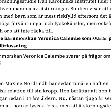
orskningsstudie från Karolinska Institutet
lider 
liven mamma av ätstörningar. Studien visar att 
en med barn som är mest riskfylld eftersom det ä
höga förväntningar och lyckokänslor, men också
h oro att inte räcka till.
 Se barnmorskan Veronica Calembe som svarar p
förlossning
nmorskan Veronica Calembe svarar på frågor om
g
len Maxine Nordlindh
har sedan tonåren haft en
sk relation till sin kropp. Hon berättar att hon
ngar redan i 14 års åldern. Nu, nästan tjugo år se
on att hon är fysiskt frisk, men att ätstörnings