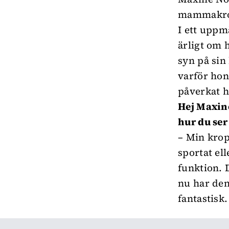
mammakr
I ett uppm
ärligt om 
syn på sin
varför hon
påverkat h
Hej Maxin
hur du ser
– Min krop
sportat ell
funktion. 
nu har den
fantastisk.