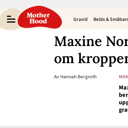
Gravid
Bebis & Småbar
Maxine Nord
om kroppen 
Av
Hannah Bergroth
MAM
Max
ber
upp
gra