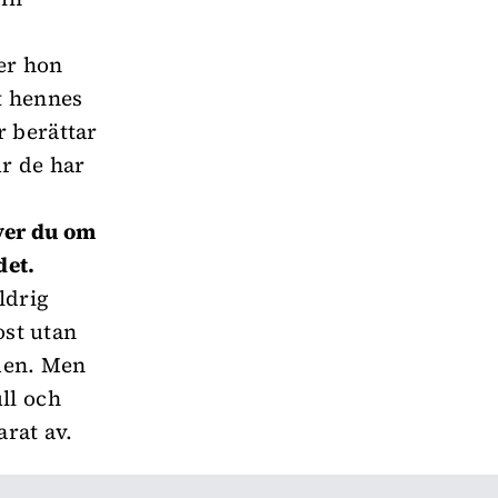
er hon
t hennes
r berättar
ur de har
ver du om
det.
ldrig
ost utan
 den. Men
ll och
arat av.