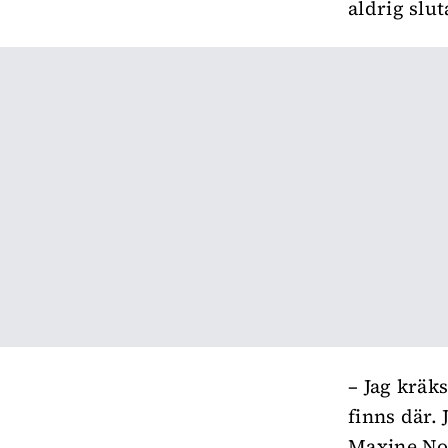
aldrig slut
– Jag kräk
finns där. 
Maxine Nor