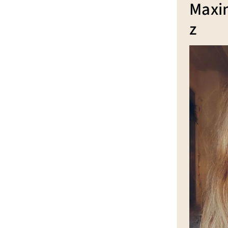
Maxi
z