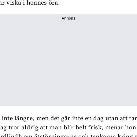
ar viska i hennes öra.
Annons
s inte längre, men det går inte en dag utan att t
Jag tror aldrig att man blir helt frisk, menar hon
dlindh om ätstörningarna och tankarna kring 