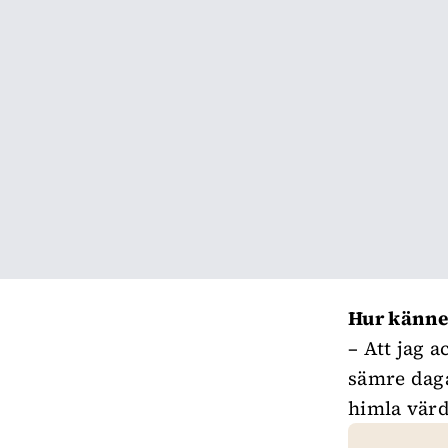
Hur känner
– Att jag 
sämre daga
himla värd