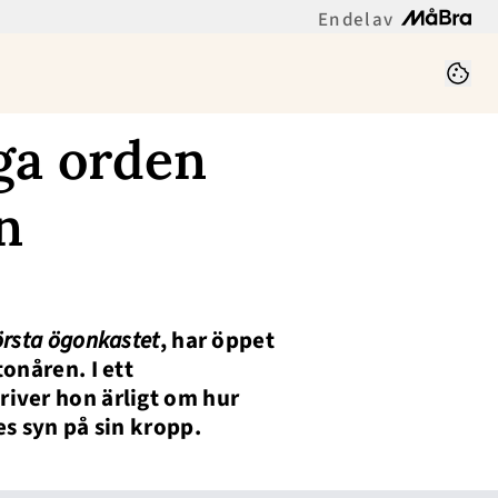
En del av
iga orden
n
första ögonkastet
, har öppet
onåren. I ett
iver hon ärligt om hur
s syn på sin kropp.