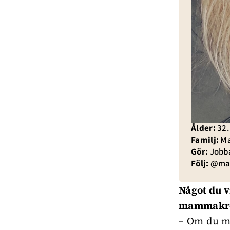
Ålder:
32.
Familj:
Ma
Gör:
Jobba
Följ:
@max
Något du vi
mammakr
– Om du må