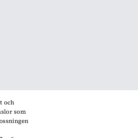
t och
nslor som
lossningen