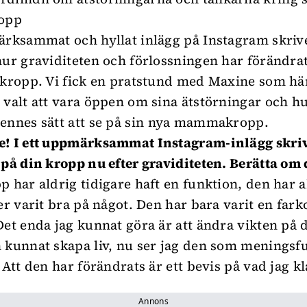
opp
ärksammat och hyllat inlägg på Instagram skriv
hur graviditeten och förlossningen har förändra
 kropp. Vi fick en pratstund med Maxine som hä
 valt att vara öppen om sina ätstörningar och h
ennes sätt att se på sin nya mammakropp.
e! I ett uppmärksammat Instagram-inlägg skri
 på din kropp nu efter graviditeten. Berätta om 
p har aldrig tidigare haft en funktion, den har a
er varit bra på något. Den har bara varit en fark
Det enda jag kunnat göra är att ändra vikten på
 kunnat skapa liv, nu ser jag den som meningsfu
 Att den har förändrats är ett bevis på vad jag kl
Annons