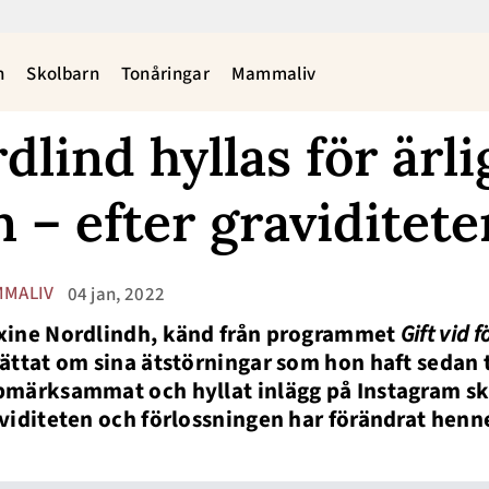
n
Skolbarn
Tonåringar
Mammaliv
lind hyllas för ärl
– efter graviditete
MALIV
04 jan, 2022
ine Nordlindh, känd från programmet
Gift vid 
ättat om sina ätstörningar som hon haft sedan t
märksammat och hyllat inlägg på Instagram skr
viditeten och förlossningen har förändrat henne