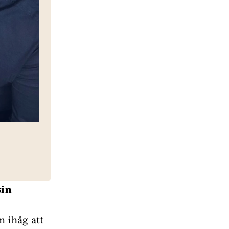
sin
m ihåg att