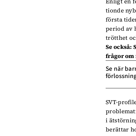
Enligt
en f
tionde nyb
första tid
period av 
trötthet oc
Se också:
frågor om 
Se när bar
förlossnin
SVT-profi
problemati
i ätstörni
berättar h