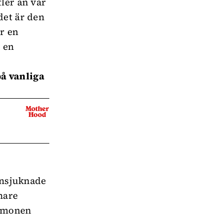
fler än var
det är den
r en
 en
å vanliga
 insjuknade
nare
demonen