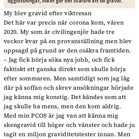
ägglossningar, vilket gör det svårare att bli gravid.
My blev gravid efter viktresan
Det här var precis när corona kom, våren
2020. My som är civilingenjör hade tre
veckor kvar på en provanställning men blev
uppsagd på grund av den osäkra framtiden.
– Jag fick börja söka nya jobb, och fick
faktiskt ett ganska direkt som skulle börja
efter sommaren. Men samtidigt som jag låg
där på soffan och skrev ansökningar började
jag känna mig konstig. Det kändes som att
jag skulle ha mens, men den kom aldrig.
Med min PCOS är jag van att känna mig
skengravid till höger och vänster och hade ju
tagit en miljon graviditetstester innan. Men