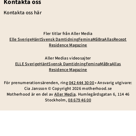
Kontakta oss
Kontakta oss här
Fler titlar från Aller Media
Elle Sverige
Hänt
Svensk Damtidning
Femina
MåBra
Allas
Recept
Residence Magazine
Aller Medias videosajter
ELLE Sverige
Hänt
Svensk Damtidning
Femina
MåBra
Allas
Residence Magazine
För prenumerationsärenden, ring
042 444 30 00
• Ansvarig utgivare:
Cia Jansson © Copyright
2026
motherhood.se
Motherhood är en del av
Aller Media
. Humlegårdsgatan 6, 114 46
Stockholm,
08 679 46 00