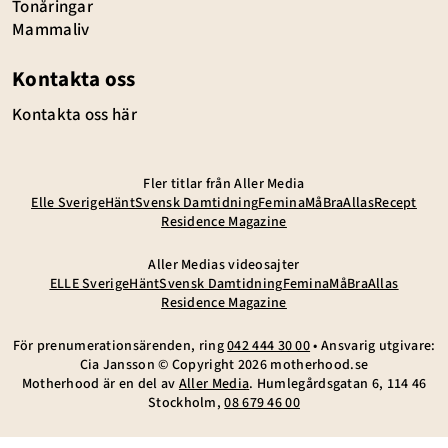
Tonåringar
Mammaliv
Kontakta oss
Kontakta oss här
Fler titlar från Aller Media
Elle Sverige
Hänt
Svensk Damtidning
Femina
MåBra
Allas
Recept
Residence Magazine
Aller Medias videosajter
ELLE Sverige
Hänt
Svensk Damtidning
Femina
MåBra
Allas
Residence Magazine
För prenumerationsärenden, ring
042 444 30 00
• Ansvarig utgivare:
Cia Jansson © Copyright
2026
motherhood.se
Motherhood är en del av
Aller Media
. Humlegårdsgatan 6, 114 46
Stockholm,
08 679 46 00