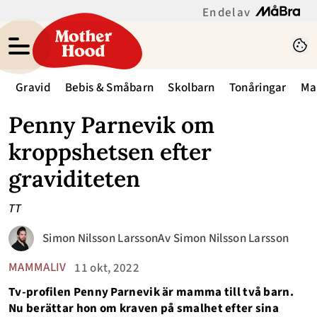
En del av
Gravid
Bebis & Småbarn
Skolbarn
Tonåringar
Ma
Penny Parnevik om
kroppshetsen efter
graviditeten
TT
Simon Nilsson Larsson
Av
Simon Nilsson Larsson
MAMMALIV
11 okt, 2022
Tv-profilen Penny Parnevik är mamma till två barn.
Nu berättar hon om kraven på smalhet efter sina