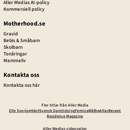
Aller Medias AI-policy
Kommersiell policy
Motherhood.se
Gravid
Bebis & Småbarn
Skolbarn
Tonåringar
Mammaliv
Kontakta oss
Kontakta oss här
Fler titlar från Aller Media
Elle Sverige
Hänt
Svensk Damtidning
Femina
MåBra
Allas
Recept
Residence Magazine
Aller Medias videosajter