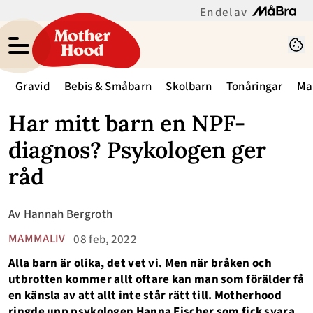
En del av
Gravid
Bebis & Småbarn
Skolbarn
Tonåringar
Ma
Har mitt barn en NPF-
diagnos? Psykologen ger
råd
Av
Hannah Bergroth
MAMMALIV
08 feb, 2022
Alla barn är olika, det vet vi. Men när bråken och
utbrotten kommer allt oftare kan man som förälder få
en känsla av att allt inte står rätt till. Motherhood
ringde upp psykologen Hanna Fischer som fick svara