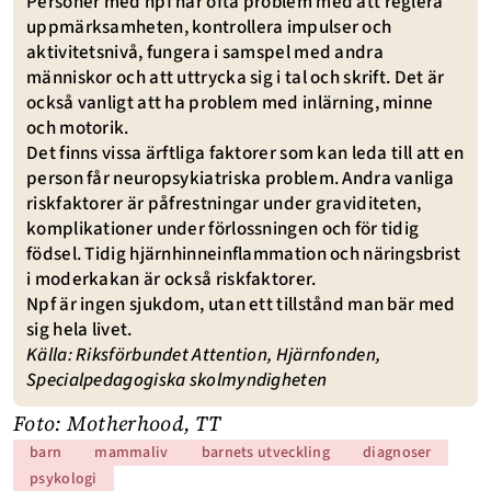
Personer med npf har ofta problem med att reglera
uppmärksamheten, kontrollera impulser och
aktivitetsnivå, fungera i samspel med andra
människor och att uttrycka sig i tal och skrift. Det är
också vanligt att ha problem med inlärning, minne
och motorik.
Det finns vissa ärftliga faktorer som kan leda till att en
person får neuropsykiatriska problem. Andra vanliga
riskfaktorer är påfrestningar under graviditeten,
komplikationer under förlossningen och för tidig
födsel. Tidig hjärnhinneinflammation och näringsbrist
i moderkakan är också riskfaktorer.
Npf är ingen sjukdom, utan ett tillstånd man bär med
sig hela livet.
Källa:
Riksförbundet Attention
,
Hjärnfonden
,
Specialpedagogiska skolmyndigheten
Foto: Motherhood, TT
barn
mammaliv
barnets utveckling
diagnoser
psykologi