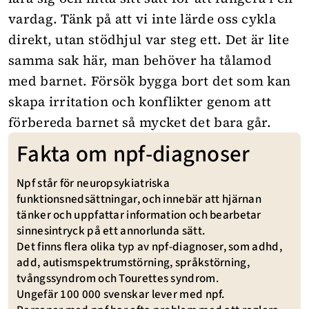
vardag. Tänk på att vi inte lärde oss cykla
direkt, utan stödhjul var steg ett. Det är lite
samma sak här, man behöver ha tålamod
med barnet. Försök bygga bort det som kan
skapa irritation och konflikter genom att
förbereda barnet så mycket det bara går.
Fakta om npf-diagnoser
Npf står för neuropsykiatriska
funktionsnedsättningar, och innebär att hjärnan
tänker och uppfattar information och bearbetar
sinnesintryck på ett annorlunda sätt.
Det finns flera olika typ av npf-diagnoser, som adhd,
add, autismspektrumstörning, språk­störning,
tvångssyndrom och Tourettes syndrom.
Ungefär 100 000 svenskar lever med npf.